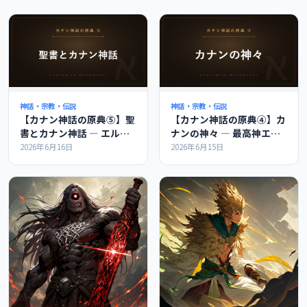
神話・宗教・伝説
神話・宗教・伝説
【カナン神話の原典⑤】聖
【カナン神話の原典④】カ
書とカナン神話 ― エル・
ナンの神々 ― 最高神エル
バアル・レヴィアタンのつ
とバアル、神々の会議を解
2026年6月16日
2026年6月15日
ながりを解説
説