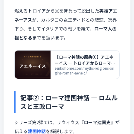
燃えるトロイアから父を背負って脱出した英雄
アエ
ネーアス
が、カルタゴの女王ディドとの悲恋、冥界
下り、そしてイタリアでの戦いを経て、
ローマ人の
祖となる
までを扱います。
【ローマ神話の原典①】アエネ
ーイス ― トロイアからローマ
へ、英雄アエネーアスを解説
senkohome.com/myths-religions-ori
gins-roman-aeneid/
記事②：ローマ建国神話 ― ロムル
スと王政ローマ
シリーズ第2弾では、リウィウス『ローマ建国史』が
伝える
建国神話
を解説します。