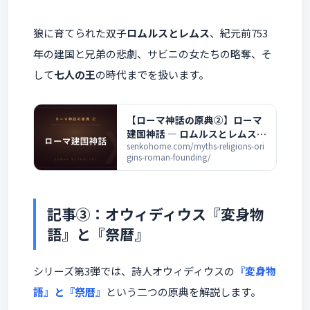
狼に育てられた双子
ロムルスとレムス
、紀元前753
年の建国と兄弟の悲劇、サビニの女たちの略奪、そ
して
七人の王
の時代までを扱います。
【ローマ神話の原典②】ローマ
建国神話 ― ロムルスとレムス、
七人の王を解説
senkohome.com/myths-religions-ori
gins-roman-founding/
記事③：オウィディウス『変身物
語』と『祭暦』
シリーズ第3弾では、詩人オウィディウスの
『変身物
語』と『祭暦』
という二つの原典を解説します。