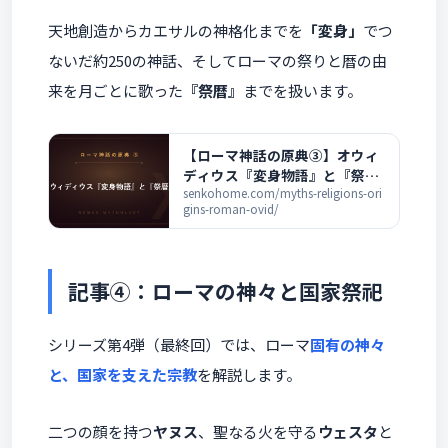
天地創造からカエサルの神格化までを
「変身」
でつ
ないだ約250の神話、そしてローマの祭りと暦の由
来を月ごとに歌った
『祭暦』
までを扱います。
【ローマ神話の原典③】オウィ
ディウス『変身物語』と『祭
暦』― 変身神話とローマの暦を
senkohome.com/myths-religions-ori
gins-roman-ovid/
解説
記事④：ローマの神々と国家祭祀
シリーズ第4弾（最終回）では、ローマ
固有の神々
と、国家を支えた宗教
を解説します。
二つの顔を持つ
ヤヌス
、聖なる火を守る
ウェスタ
と