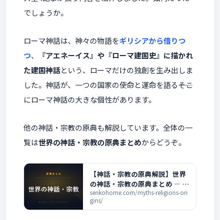
でしょうか。
ローマ神話は、神々の物語を
ギリシアから借りつ
つ
、
『アエネーイス』や『ローマ建国史』に描かれ
た建国神話
という、ローマだけの独創を生み出しま
した。神話が、一つの国家の使命と運命を語る――そこ
にローマ神話の大きな個性があります。
他の神話・宗教の原典も解説しています。全体の一
覧は
世界の神話・宗教の原典まとめ
からどうぞ。
【神話・宗教の原典解説】世界
の神話・宗教の原典まとめ ― 各
神話の解説一覧
senkohome.com/myths-religions-ori
gins/