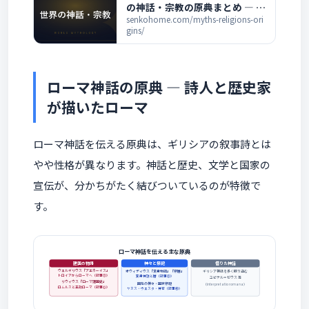
の神話・宗教の原典まとめ ― 各
神話の解説一覧
senkohome.com/myths-religions-ori
gins/
ローマ神話の原典 ― 詩人と歴史家
が描いたローマ
ローマ神話を伝える原典は、ギリシアの叙事詩とは
やや性格が異なります。神話と歴史、文学と国家の
宣伝が、分かちがたく結びついているのが特徴で
す。
ローマ神話を伝える主な原典
建国の物語
神々と祭祀
借りた神話
ウェルギリウス『アエネーイス』
オウィディウス『変身物語』『祭暦』
ギリシア神話を多く取り込む
トロイアからローマへ（記事①）
変身神話と暦（記事③）
ユピテル＝ゼウス 等
リウィウス『ローマ建国史』
固有の神々・国家祭祀
（interpretatio romana）
ロムルスと王政ローマ（記事②）
ヤヌス・ウェスタ・神官（記事④）