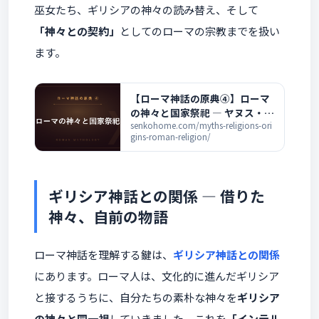
巫女たち、ギリシアの神々の読み替え、そして
「神々との契約」
としてのローマの宗教までを扱い
ます。
【ローマ神話の原典④】ローマ
の神々と国家祭祀 ― ヤヌス・ウ
ェスタと神官を解説
senkohome.com/myths-religions-ori
gins-roman-religion/
ギリシア神話との関係 ― 借りた
神々、自前の物語
ローマ神話を理解する鍵は、
ギリシア神話との関係
にあります。ローマ人は、文化的に進んだギリシア
と接するうちに、自分たちの素朴な神々を
ギリシア
の神々と同一視
していきました。これを
「インテル