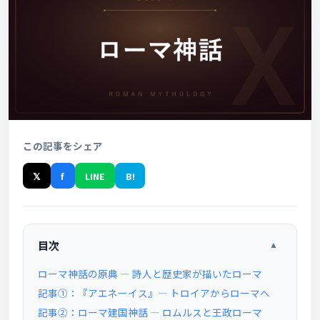
この記事をシェア
𝕏
f
LINE
B!
目次
▲
ローマ神話の原典 ― 詩人と歴史家が描いたローマ
記事①：『アエネーイス』― トロイアからローマへ
記事②：ローマ建国神話 ― ロムルスと王政ローマ