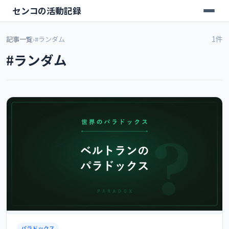
センコの活動記録
1件
記事一覧
›
#ランダム
#ランダム
パラドックス