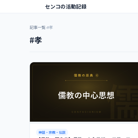
センコの活動記録
記事一覧
›
#孝
#孝
神話・宗教・伝説