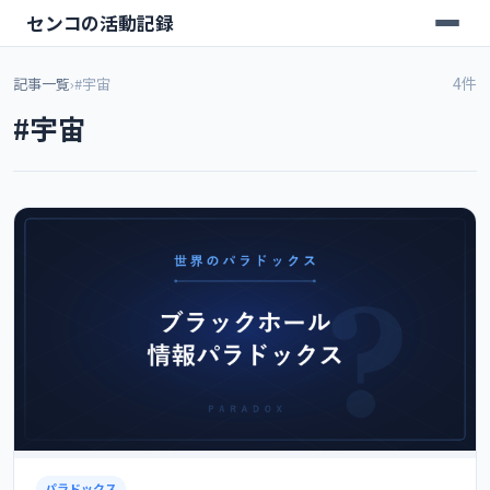
センコの活動記録
4件
記事一覧
›
#宇宙
#宇宙
パラドックス