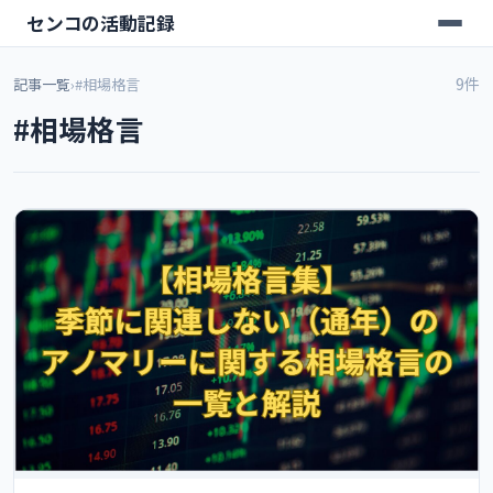
センコの活動記録
9件
記事一覧
›
#相場格言
#相場格言