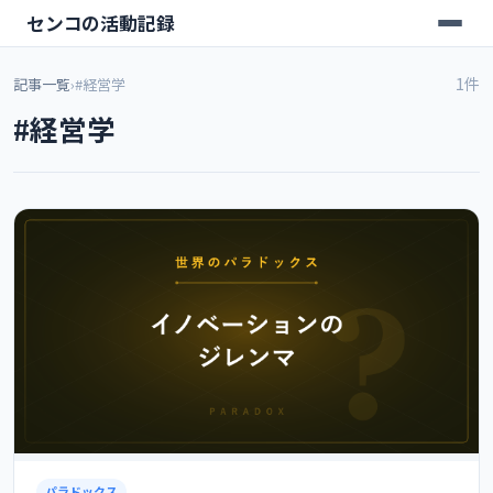
センコの活動記録
1件
記事一覧
›
#経営学
#経営学
パラドックス