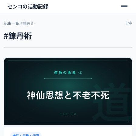
センコの活動記録
1件
記事一覧
›
#錬丹術
#錬丹術
神話・宗教・伝説