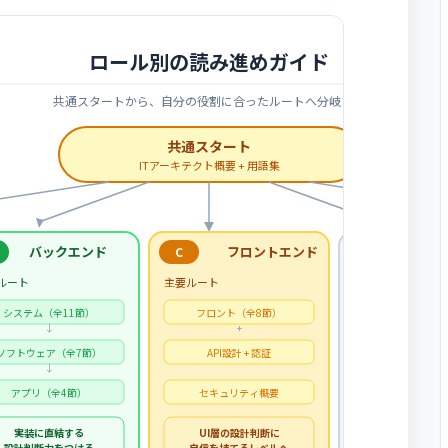
ロール別の読み進めガイド
共通スタートから、自分の役割に合ったルートへ分岐する
共通スタート
ITアーキテクト概要 + 用語集
バックエンド
フロントエンド
新卒
C
D
ルート
主要ルート
各カテゴリの概要
システム（全11節）
フロント（全8節）
システム
↓
+
ソフトウェ
ソフトウェア（全7節）
API設計 + 認証
↓
フロント概要 
アプリ（全4節）
セキュリティ概要
全体像を掴
先輩の会
実装に直結する
UI層の設計判断に
分かるレベ
設計判断力をつける
自信を持てるレベルへ