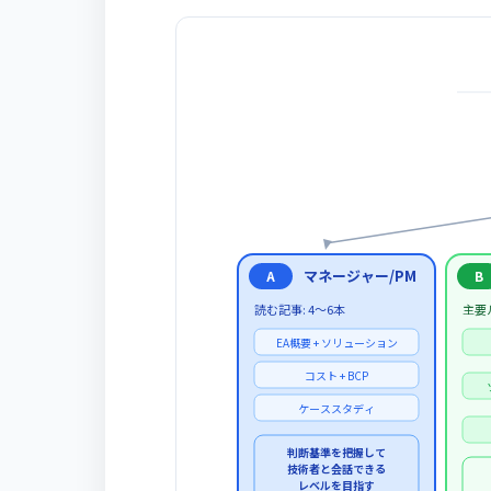
マネージャー/PM
A
B
読む記事: 4〜6本
主要
EA概要 + ソリューション
コスト + BCP
ケーススタディ
判断基準を把握して
技術者と会話できる
レベルを目指す