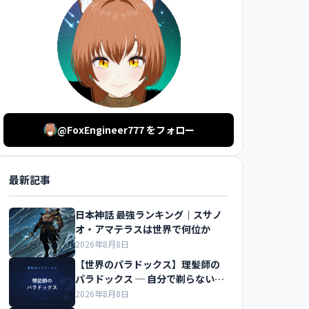
@FoxEngineer777 をフォロー
最新記事
日本神話 最強ランキング｜スサノ
オ・アマテラスは世界で何位か
2026年8月8日
【世界のパラドックス】理髪師の
パラドックス ─ 自分で剃らない人
だけを剃る床屋
2026年8月8日