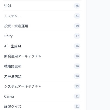
法則
25
ミステリー
21
投資・資産運用
19
Unity
17
AI・生成AI
16
開発運用アーキテクチャ
16
〜3年目
E
アーキテクト
戦略的思考
16
のみ
3フェーズで全読破
未解決問題
16
概要
Phase1: 各概要
↓
ア概要
Phase2: 各論
システムアーキテクチャ
13
↓
…各概要
Phase3: EA+ケース
Canva
11
んで
設計判断を
話が
論理クイズ
11
自分で下せる
ルへ