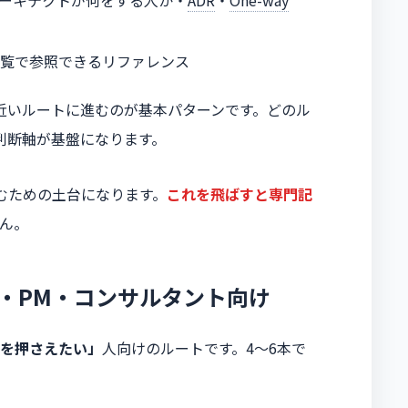
アーキテクトが何をする人か・
ADR
・
One-way
一覧で参照できるリファレンス
近いルートに進むのが基本パターンです。どのル
判断軸が基盤になります。
むための土台になります。
これを飛ばすと専門記
ん。
ー・PM・コンサルタント向け
を押さえたい
」
人向けのルートです。4〜6本で