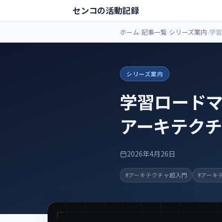
センコの活動記録
ホーム
記事一覧
シリーズ案内
学習
案内
ャ超
シリーズ案内
学習ロードマ
アーキテク
2026年4月26日
#アーキテクチャ超入門
#アーキ