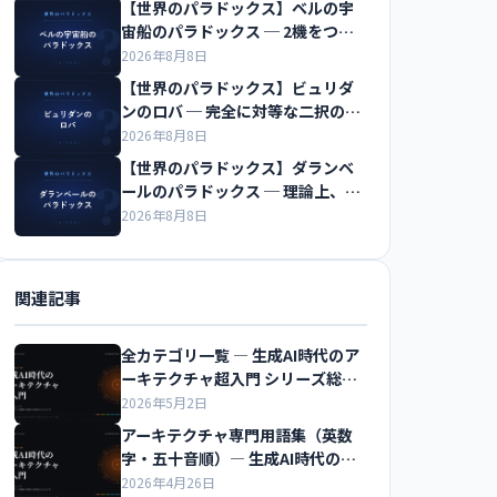
【世界のパラドックス】ベルの宇
宙船のパラドックス ─ 2機をつな
ぐ糸は切れるのか
2026年8月8日
【世界のパラドックス】ビュリダ
ンのロバ ─ 完全に対等な二択の前
で飢え死にする
2026年8月8日
【世界のパラドックス】ダランベ
ールのパラドックス ─ 理論上、水
の抵抗はゼロになる
2026年8月8日
関連記事
全カテゴリ一覧 ― 生成AI時代のア
ーキテクチャ超入門 シリーズ総合
案内
2026年5月2日
アーキテクチャ専門用語集（英数
字・五十音順）― 生成AI時代のア
ーキテクチャ超入門
2026年4月26日