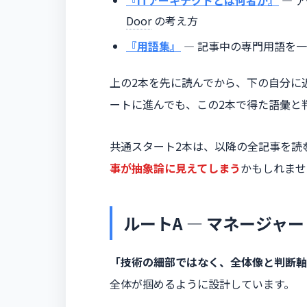
『ITアーキテクトとは何者か』
― 
Door
の考え方
『用語集』
― 記事中の専門用語を
上の2本を先に読んでから、下の自分に
ートに進んでも、この2本で得た語彙と
共通スタート2本は、以降の全記事を読
事が抽象論に見えてしまう
かもしれませ
ルートA ― マネージャ
「
技術の細部ではなく、全体像と判断軸
全体が掴めるように設計しています。