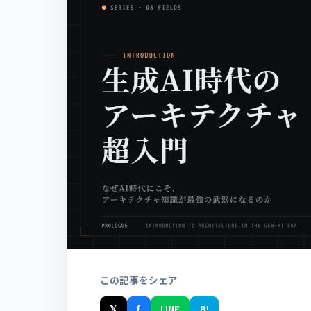
この記事をシェア
𝕏
f
LINE
B!