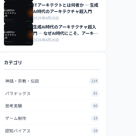
ITアーキテクトとは何者か ― 生成
AI時代のアーキテクチャ超入門
2026年4月26日
生成AI時代のアーキテクチャ超入
門 ― なぜAI時代にこそ、アーキテ
クチャ知識が最強の武器になるの
2026年4月26日
か
カテゴリ
神話・宗教・伝説
224
パラドックス
81
思考実験
60
ゲーム制作
29
認知バイアス
26