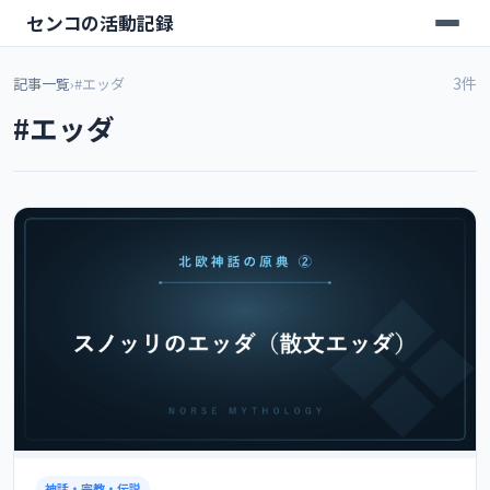
センコの活動記録
3件
記事一覧
›
#エッダ
#エッダ
神話・宗教・伝説