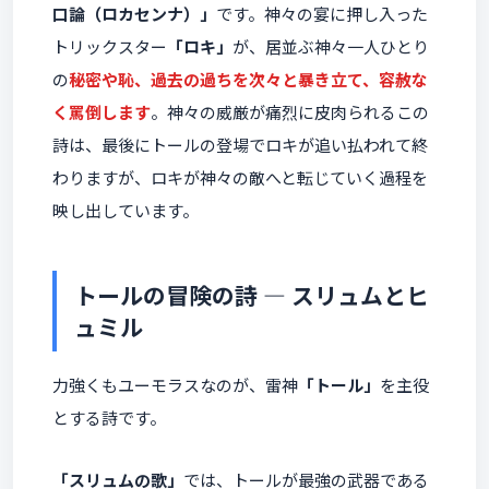
口論（ロカセンナ）」
です。神々の宴に押し入った
トリックスター
「ロキ」
が、居並ぶ神々一人ひとり
の
秘密や恥、過去の過ちを次々と暴き立て、容赦な
く罵倒します
。神々の威厳が痛烈に皮肉られるこの
詩は、最後にトールの登場でロキが追い払われて終
わりますが、ロキが神々の敵へと転じていく過程を
映し出しています。
トールの冒険の詩 ― スリュムとヒ
ュミル
力強くもユーモラスなのが、雷神
「トール」
を主役
とする詩です。
「スリュムの歌」
では、トールが最強の武器である