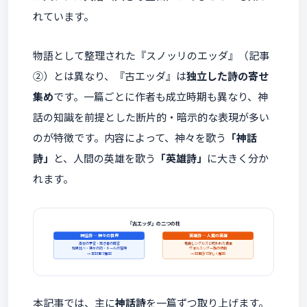
れています。
物語として整理された『スノッリのエッダ』（記事
②）とは異なり、『古エッダ』は
独立した詩の寄せ
集め
です。一篇ごとに作者も成立時期も異なり、神
話の知識を前提とした断片的・暗示的な表現が多い
のが特徴です。内容によって、神々を歌う
「神話
詩」
と、人間の英雄を歌う
「英雄詩」
に大きく分か
れます。
『古エッダ』の二つの柱
神話詩 ― 神々の世界
英雄詩 ― 人間の英雄
巫女の予言・高き者の箴言
竜殺しシグルズと呪われた黄金
知恵比べ・神々の詩・トールの冒険
ヴォルスング一族の悲劇
→ 本記事で解説
→ 記事③で詳しく解説
本記事では、主に
神話詩
を一篇ずつ取り上げます。