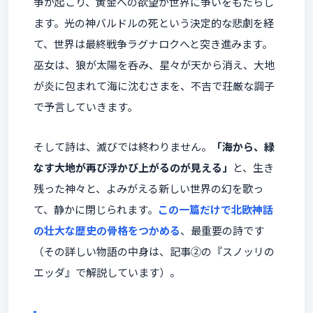
争が起こり、黄金への欲望が世界に争いをもたらし
ます。光の神バルドルの死という決定的な悲劇を経
て、世界は最終戦争ラグナロクへと突き進みます。
巫女は、狼が太陽を呑み、星々が天から消え、大地
が炎に包まれて海に沈むさまを、不吉で荘厳な調子
で予言していきます。
そして詩は、滅びでは終わりません。
「海から、緑
なす大地が再び浮かび上がるのが見える」
と、生き
残った神々と、よみがえる新しい世界の幻を歌っ
て、静かに閉じられます。
この一篇だけで北欧神話
の壮大な歴史の骨格をつかめる
、最重要の詩です
（その詳しい物語の中身は、記事②の『スノッリの
エッダ』で解説しています）。