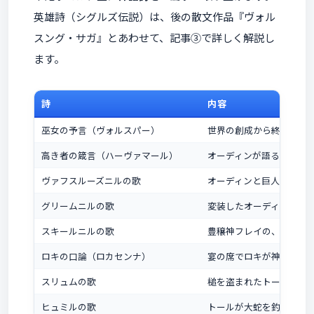
英雄詩（シグルズ伝説）は、後の散文作品『ヴォル
スング・サガ』とあわせて、記事③で詳しく解説し
ます。
詩
内容
巫女の予言（ヴォルスパー）
世界の創成から終末・再
高き者の箴言（ハーヴァマール）
オーディンが語る処世訓
ヴァフスルーズニルの歌
オーディンと巨人の、宇
グリームニルの歌
変装したオーディンが9つ
スキールニルの歌
豊穣神フレイの、巨人の
ロキの口論（ロカセンナ）
宴の席でロキが神々を罵
スリュムの歌
槌を盗まれたトールが花
ヒュミルの歌
トールが大蛇を釣り上げ