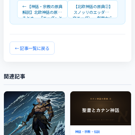
← 【神話・宗教の原典
【北欧神話の原典②】
解説】北欧神話の原典
スノッリのエッダ（散
まとめ ―『エッダ』と
文エッダ）― 創世から
全記事の一覧
ラグナロクまでを構成
順に解説 →
← 記事一覧に戻る
関連記事
神話・宗教・伝説