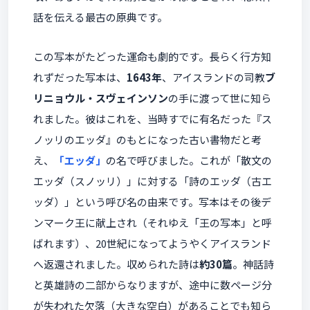
話を伝える最古の原典です。
この写本がたどった運命も劇的です。長らく行方知
れずだった写本は、
1643年
、アイスランドの司教
ブ
リニョウル・スヴェインソン
の手に渡って世に知ら
れました。彼はこれを、当時すでに有名だった『ス
ノッリのエッダ』のもとになった古い書物だと考
え、
「エッダ」
の名で呼びました。これが「散文の
エッダ（スノッリ）」に対する「詩のエッダ（古エ
ッダ）」という呼び名の由来です。写本はその後デ
ンマーク王に献上され（それゆえ「王の写本」と呼
ばれます）、20世紀になってようやくアイスランド
へ返還されました。収められた詩は
約30篇
。神話詩
と英雄詩の二部からなりますが、途中に数ページ分
が失われた欠落（大きな空白）があることでも知ら