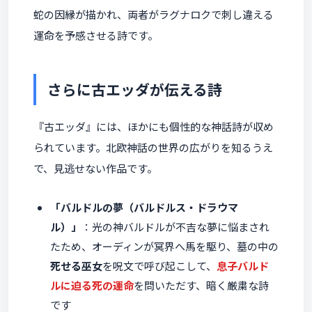
蛇の因縁が描かれ、両者がラグナロクで刺し違える
運命を予感させる詩です。
さらに古エッダが伝える詩
『古エッダ』には、ほかにも個性的な神話詩が収め
られています。北欧神話の世界の広がりを知るうえ
で、見逃せない作品です。
「バルドルの夢（バルドルス・ドラウマ
ル）」
：光の神バルドルが不吉な夢に悩まされ
たため、オーディンが冥界へ馬を駆り、墓の中の
死せる巫女
を呪文で呼び起こして、
息子バルド
ルに迫る死の運命
を問いただす、暗く厳粛な詩
です