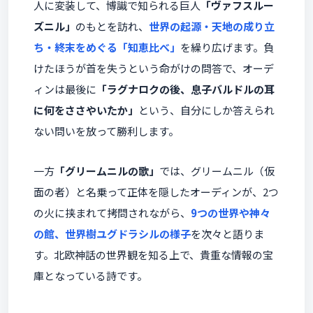
人に変装して、博識で知られる巨人
「ヴァフスルー
ズニル」
のもとを訪れ、
世界の起源・天地の成り立
ち・終末をめぐる「知恵比べ」
を繰り広げます。負
けたほうが首を失うという命がけの問答で、オーデ
ィンは最後に
「ラグナロクの後、息子バルドルの耳
に何をささやいたか」
という、自分にしか答えられ
ない問いを放って勝利します。
一方
「グリームニルの歌」
では、グリームニル（仮
面の者）と名乗って正体を隠したオーディンが、2つ
の火に挟まれて拷問されながら、
9つの世界や神々
の館、世界樹ユグドラシルの様子
を次々と語りま
す。北欧神話の世界観を知る上で、貴重な情報の宝
庫となっている詩です。