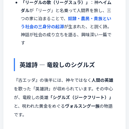
「リーグルの歌（リーグスュラ）」
：神
ヘイム
ダル
が「リーグ」と名乗って人間界を旅し、三
つの家に泊まることで、
奴隷・農民・貴族とい
う社会の三身分の起源
が生まれた、と説く詩。
神話が社会の成り立ちを語る、興味深い一篇で
す
英雄詩 ― 竜殺しのシグルズ
『古エッダ』の後半には、神々ではなく
人間の英雄
を歌った「英雄詩」が収められています。その中心
が、竜殺しの英雄
「シグルズ（ジークフリート）」
と、呪われた黄金をめぐる
ヴォルスング一族
の物語
です。