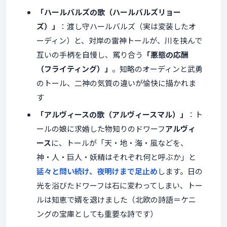
「ハールバルズの歌（ハールバルズリョー
ズ）」
：渡し守ハールバルズ（実は変装したオ
ーディン）と、対岸の雷神トールが、川を挟んで
互いの手柄を自慢し、罵り合う
「悪態の応酬
（フライティング）」
。知略のオーディンと武勇
のトール、二神の気質の違いが愉快に描かれま
す
「アルヴィースの歌（アルヴィースマル）」
：ト
ールの娘に求婚した物知りのドワーフ
アルヴィ
ース
に、トールが「天・地・海・風などを、
神・人・巨人・妖精はそれぞれ何と呼ぶか」と
延々と問い続け、夜明けまで足止め
します。日の
光を浴びたドワーフは石に変わってしまい、トー
ルは知恵で婿を退けました（北欧の詩語＝ケニ
ングの宝庫としても重要な詩です）