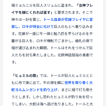
槌ミョルニルを巨人スリュムに盗まれ、
「女神フレ
イヤを嫁にくれれば返す」
と要求されます。そこで
神々は一計を案じ、
トール自身が花嫁フレイヤに変
装し、ロキが侍女に化けて
巨人のもとへ乗り込みま
す。花嫁が一度に牛一頭と鮭八匹を平らげるのを不
審がる巨人を、ロキが機転でごまかし、婚礼の席で
槌が運び込まれた瞬間、トールはそれをつかんで巨
人たちを討ち果たしました。北欧神話屈指の喜劇で
す。
「ヒュミルの歌」
では、トールが巨人ヒュミルとと
もに舟で漁に出て、牛の頭を餌に
世界を取り巻く大
蛇ヨルムンガンドを釣り上げ
、まさに槌で打ち倒そ
うとします。しかし恐れたヒュミルが釣り糸を切っ
てしまい、大蛇は海へ逃げ去りました。トールと大