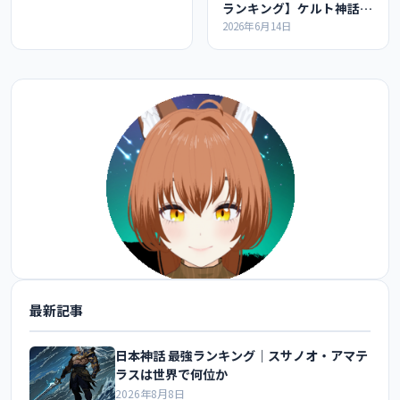
ランキング】ケルト神話の
最強ランキングの紹介
2026年6月14日
最新記事
@FoxEngineer777 をフォロー
日本神話 最強ランキング｜スサノオ・アマテ
ラスは世界で何位か
2026年8月8日