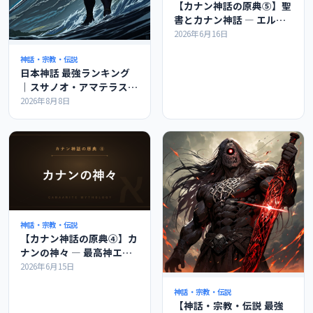
【カナン神話の原典⑤】聖
書とカナン神話 ― エル・
バアル・レヴィアタンのつ
2026年6月16日
ながりを解説
神話・宗教・伝説
日本神話 最強ランキング
｜スサノオ・アマテラスは
世界で何位か
2026年8月8日
神話・宗教・伝説
【カナン神話の原典④】カ
ナンの神々 ― 最高神エル
とバアル、神々の会議を解
2026年6月15日
説
神話・宗教・伝説
【神話・宗教・伝説 最強