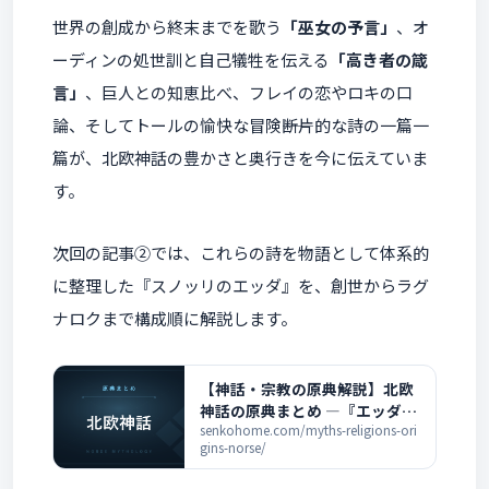
世界の創成から終末までを歌う
「巫女の予言」
、オ
ーディンの処世訓と自己犠牲を伝える
「高き者の箴
言」
、巨人との知恵比べ、フレイの恋やロキの口
論、そしてトールの愉快な冒険――断片的な詩の一篇一
篇が、北欧神話の豊かさと奥行きを今に伝えていま
す。
次回の記事②では、これらの詩を物語として体系的
に整理した『スノッリのエッダ』を、創世からラグ
ナロクまで構成順に解説します。
【神話・宗教の原典解説】北欧
神話の原典まとめ ―『エッダ』
と全記事の一覧
senkohome.com/myths-religions-ori
gins-norse/