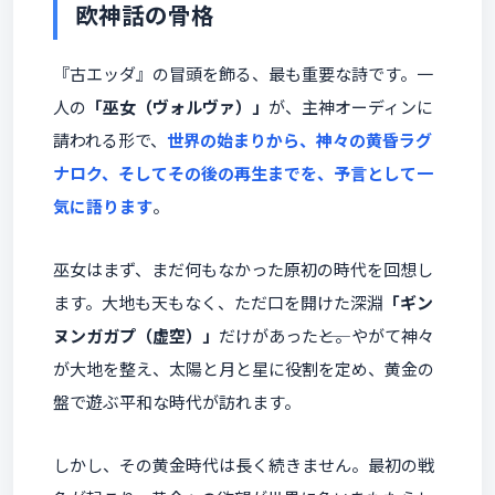
欧神話の骨格
『古エッダ』の冒頭を飾る、最も重要な詩です。一
人の
「巫女（ヴォルヴァ）」
が、主神オーディンに
請われる形で、
世界の始まりから、神々の黄昏ラグ
ナロク、そしてその後の再生までを、予言として一
気に語ります
。
巫女はまず、まだ何もなかった原初の時代を回想し
ます。大地も天もなく、ただ口を開けた深淵
「ギン
ヌンガガプ（虚空）」
だけがあった――と。やがて神々
が大地を整え、太陽と月と星に役割を定め、黄金の
盤で遊ぶ平和な時代が訪れます。
しかし、その黄金時代は長く続きません。最初の戦