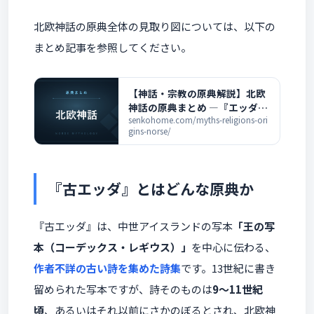
北欧神話の原典全体の見取り図については、以下の
まとめ記事を参照してください。
【神話・宗教の原典解説】北欧
神話の原典まとめ ―『エッダ』
と全記事の一覧
senkohome.com/myths-religions-ori
gins-norse/
『古エッダ』とはどんな原典か
『古エッダ』は、中世アイスランドの写本
「王の写
本（コーデックス・レギウス）」
を中心に伝わる、
作者不詳の古い詩を集めた詩集
です。13世紀に書き
留められた写本ですが、詩そのものは
9〜11世紀
頃
、あるいはそれ以前にさかのぼるとされ、北欧神