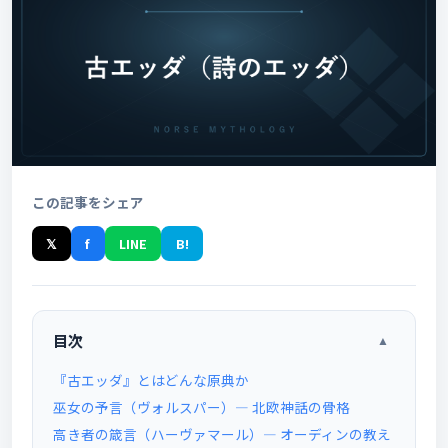
この記事をシェア
𝕏
f
LINE
B!
目次
▲
『古エッダ』とはどんな原典か
巫女の予言（ヴォルスパー）― 北欧神話の骨格
高き者の箴言（ハーヴァマール）― オーディンの教え