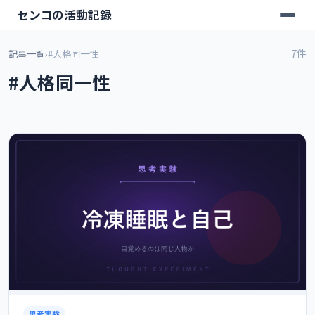
センコの活動記録
7件
記事一覧
›
#人格同一性
#人格同一性
思考実験