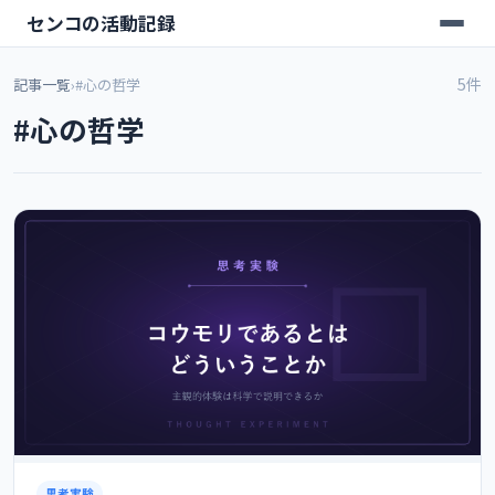
センコの活動記録
5件
記事一覧
›
#心の哲学
#心の哲学
思考実験