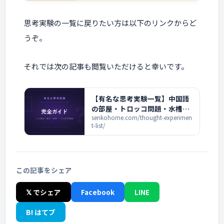
思考実験の一覧に戻りたい方は以下のリンクからど
うぞ。
それでは次の記事も閲覧いただけると幸いです。
【有名な思考実験一覧】中国語
の部屋・トロッコ問題・水槽の
脳まで完全解説
senkohome.com/thought-experimen
t-list/
この記事をシェア
𝕏 でシェア
Facebook
LINE
B! はてブ