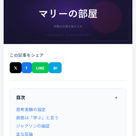
この記事をシェア
𝕏
f
LINE
B!
目次
▲
思考実験の設定
直感は「学ぶ」と言う
ジャクソンの論証
主な反論