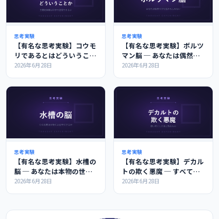
思考実験
思考実験
【有名な思考実験】コウモ
【有名な思考実験】ボルツ
リであるとはどういうこと
マン脳 ─ あなたは偶然で
か ─ 主観的体験は科学で
きた脳かもしれない
2026年6月28日
2026年6月28日
説明できるか
思考実験
思考実験
【有名な思考実験】水槽の
【有名な思考実験】デカル
脳 ─ あなたは本物の世界
トの欺く悪魔 ─ すべてを
を見ていると証明できるか
疑っても疑えないものは何
2026年6月28日
2026年6月28日
か