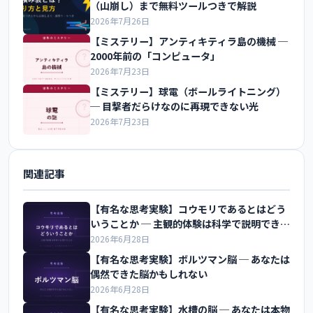
（山崩し）まで無料ツールつきで解説
2026年7月26日
【ミステリー】アンティキティラ島の機械 ─
2000年前の「コンピュータ」
2026年7月23日
【ミステリー】球電（ボールライトニング）
─ 目撃者だらけなのに再現できない光
2026年7月23日
関連記事
【有名な思考実験】コウモリであるとはどう
いうことか ─ 主観的体験は科学で説明できる
か
2026年6月28日
【有名な思考実験】ボルツマン脳 ─ あなたは
偶然できた脳かもしれない
2026年6月28日
【有名な思考実験】水槽の脳 ─ あなたは本物