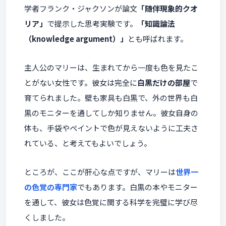
学者フランク・ジャクソンが論文
「随伴現象的クオ
リア」
で提示した思考実験です。
「知識論法
（knowledge argument）」
とも呼ばれます。
主人公のマリーは、生まれてから一度も色を見たこ
とがない女性です。彼女は完全に
白黒だけの部屋
で
育てられました。壁も家具も白黒で、外の世界も白
黒のモニターを通してしか知りません。彼女自身の
体も、手袋やペイントで色が見えないように工夫さ
れている、と考えてもよいでしょう。
ところが、ここが肝心な点ですが、マリーは
世界一
の色覚の専門家
でもあります。白黒の本やモニター
を通して、彼女は色覚に関する科学を完璧に学び尽
くしました。