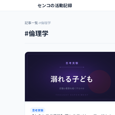
センコの活動記録
記事一覧
›
#倫理学
#倫理学
思考実験