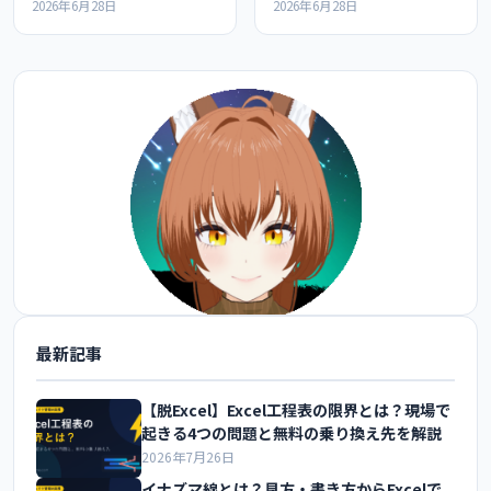
を見ていると証明できるか
疑っても疑えないものは何
2026年6月28日
2026年6月28日
か
最新記事
@FoxEngineer777 をフォロー
【脱Excel】Excel工程表の限界とは？現場で
起きる4つの問題と無料の乗り換え先を解説
2026年7月26日
イナズマ線とは？見方・書き方からExcelで