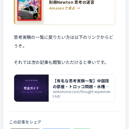
別冊Newton 思考の迷宮
Amazonで見る →
思考実験の一覧に戻りたい方は以下のリンクからど
うぞ。
それでは次の記事も閲覧いただけると幸いです。
【有名な思考実験一覧】中国語
の部屋・トロッコ問題・水槽の
脳まで完全解説
senkohome.com/thought-experimen
t-list/
この記事をシェア