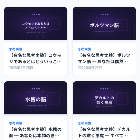
思考実験
思考実験
【有名な思考実験】コウモ
【有名な思考実験】ボルツ
リであるとはどういうこと
マン脳 ─ あなたは偶然で
か ─ 主観的体験は科学で
きた脳かもしれない
2026年6月28日
2026年6月28日
説明できるか
思考実験
思考実験
【有名な思考実験】水槽の
【有名な思考実験】デカル
脳 ─ あなたは本物の世界
トの欺く悪魔 ─ すべてを