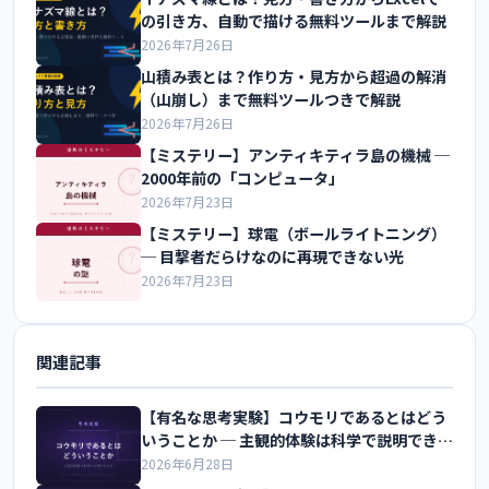
の引き方、自動で描ける無料ツールまで解説
2026年7月26日
山積み表とは？作り方・見方から超過の解消
（山崩し）まで無料ツールつきで解説
2026年7月26日
【ミステリー】アンティキティラ島の機械 ─
2000年前の「コンピュータ」
2026年7月23日
【ミステリー】球電（ボールライトニング）
─ 目撃者だらけなのに再現できない光
2026年7月23日
関連記事
【有名な思考実験】コウモリであるとはどう
いうことか ─ 主観的体験は科学で説明できる
か
2026年6月28日