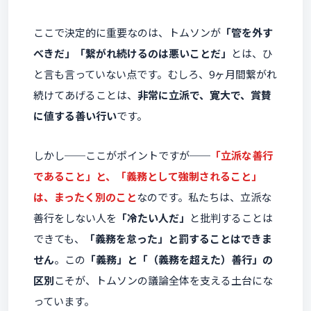
ここで決定的に重要なのは、トムソンが
「管を外す
べきだ」「繋がれ続けるのは悪いことだ」
とは、ひ
と言も言っていない点です。むしろ、9ヶ月間繋がれ
続けてあげることは、
非常に立派で、寛大で、賞賛
に値する善い行い
です。
しかし──ここがポイントですが──
「立派な善行
であること」と、「義務として強制されること」
は、まったく別のこと
なのです。私たちは、立派な
善行をしない人を
「冷たい人だ」
と批判することは
できても、
「義務を怠った」と罰することはできま
せん
。この
「義務」と「（義務を超えた）善行」の
区別
こそが、トムソンの議論全体を支える土台にな
っています。