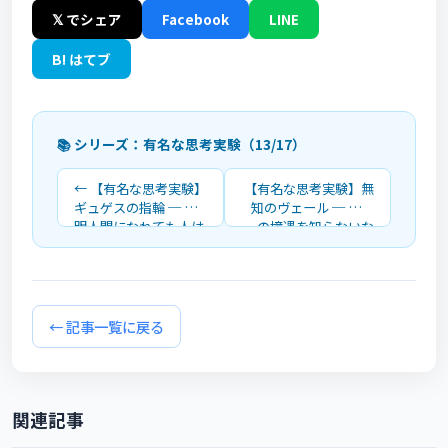
𝕏 でシェア
Facebook
LINE
B! はてブ
📚 シリーズ：有名な思考実験（13/17）
← 【有名な思考実験】
【有名な思考実験】無
ギュゲスの指輪 ─ 透
知のヴェール ─ 自分
明人間になれても人は
の境遇を知らないな
正しくいられるか
ら、どんな社会を選ぶ
か →
← 記事一覧に戻る
関連記事