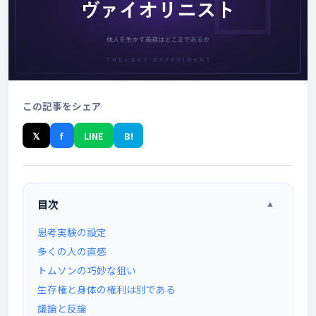
この記事をシェア
𝕏
f
LINE
B!
目次
▲
思考実験の設定
多くの人の直感
トムソンの巧妙な狙い
生存権と身体の権利は別である
議論と反論