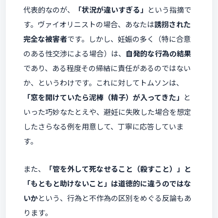
代表的なのが、
「状況が違いすぎる」
という指摘で
す。ヴァイオリニストの場合、あなたは
誘拐された
完全な被害者
です。しかし、妊娠の多く（特に合意
のある性交渉による場合）は、
自発的な行為の結果
であり、ある程度その帰結に責任があるのではない
か、というわけです。これに対してトムソンは、
「窓を開けていたら泥棒（精子）が入ってきた」
と
いった巧妙なたとえや、避妊に失敗した場合を想定
したさらなる例を用意して、丁寧に応答していま
す。
また、
「管を外して死なせること（殺すこと）」と
「もともと助けないこと」は道徳的に違うのではな
いか
という、行為と不作為の区別をめぐる反論もあ
ります。