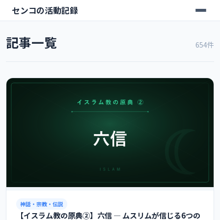
センコの活動記録
記事一覧
654件
神話・宗教・伝説
【イスラム教の原典②】六信 ― ムスリムが信じる6つの