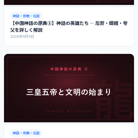
神話・宗教・伝説
【中国神話の原典③】神話の英雄たち ― 后羿・嫦娥・夸
父を詳しく解説
2026年4月4日
神話・宗教・伝説