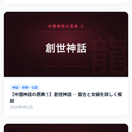
神話・宗教・伝説
【中国神話の原典①】創世神話 ― 盤古と女媧を詳しく解
説
2026年4月2日