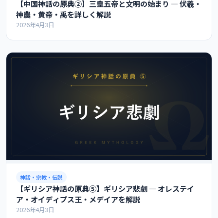
【中国神話の原典②】三皇五帝と文明の始まり ― 伏羲・
神農・黄帝・禹を詳しく解説
2026年4月3日
神話・宗教・伝説
【ギリシア神話の原典⑤】ギリシア悲劇 ― オレステイ
ア・オイディプス王・メデイアを解説
2026年4月3日