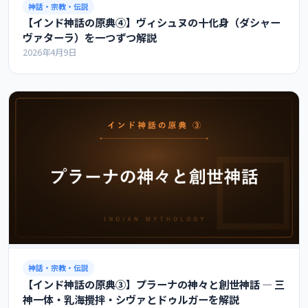
神話・宗教・伝説
【インド神話の原典④】ヴィシュヌの十化身（ダシャー
ヴァターラ）を一つずつ解説
2026年4月9日
神話・宗教・伝説
【インド神話の原典③】プラーナの神々と創世神話 ― 三
神一体・乳海攪拌・シヴァとドゥルガーを解説