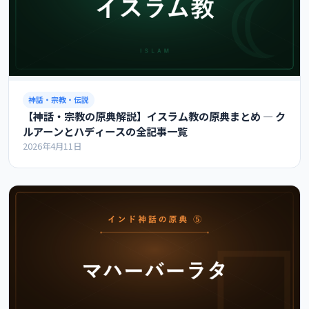
神話・宗教・伝説
【神話・宗教の原典解説】イスラム教の原典まとめ ― ク
ルアーンとハディースの全記事一覧
2026年4月11日