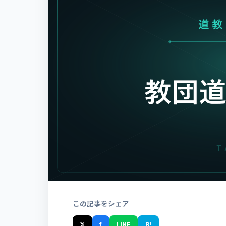
この記事をシェア
𝕏
f
LINE
B!