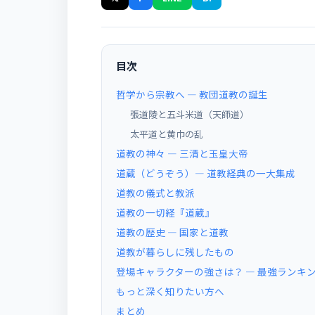
目次
哲学から宗教へ ― 教団道教の誕生
張道陵と五斗米道（天師道）
太平道と黄巾の乱
道教の神々 ― 三清と玉皇大帝
道蔵（どうぞう）― 道教経典の一大集成
道教の儀式と教派
道教の一切経『道蔵』
道教の歴史 ― 国家と道教
道教が暮らしに残したもの
登場キャラクターの強さは？ ― 最強ランキ
もっと深く知りたい方へ
まとめ