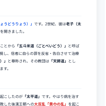
ょうどうりょう）」
です。2世紀、彼は
老子（太
を開きました。
ことから
「五斗米道（ごとべいどう）」
と呼ば
視し、信者に自らの罪を反省・告白させて治療
）」
と尊称され、その教団は
「天師道」
とし
ます。
起こしたのが
「太平道」
です。やはり病を治す
敗した後漢王朝への
大反乱「黄巾の乱」
を起こ