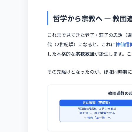
哲学から宗教へ ― 教団
これまで見てきた老子・荘子の思想（道
代（2世紀頃）になると、これに
神仙信
した本格的な
宗教教団
が誕生します。こ
その先駆けとなったのが、ほぼ同時期に
教団道教の
五斗米道（天師道）
張道陵が創始。入信に米五斗
病を治し、罪を懺悔させる
→ 後の「正一教」へ