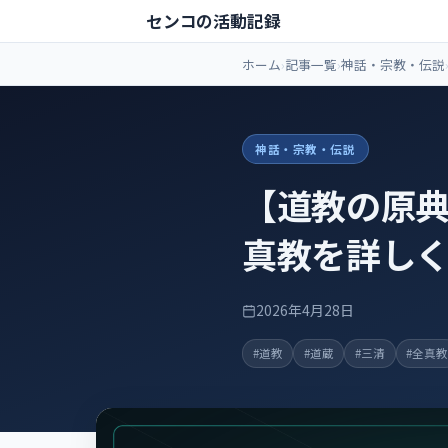
センコの活動記録
ホーム
記事一覧
神話・宗教・伝説
神話・宗教・伝説
【道教の原典
真教を詳し
2026年4月28日
#道教
#道蔵
#三清
#全真