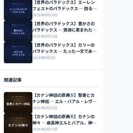
【世界のパラドックス】エーレン
フェストのパラドックス ─ 回る円
盤の円周率が π でなくなる
2026年8月10日
【世界のパラドックス】豊かさの
パラドックス ─ 資源に恵まれた国
ほど貧しくなる
2026年8月10日
【世界のパラドックス】カリーの
パラドックス ─ たった一文であら
ゆる主張を証明できる
2026年8月9日
関連記事
【カナン神話の原典⑤】聖書とカ
ナン神話 ― エル・バアル・レヴィ
アタンのつながりを解説
2026年6月16日
【カナン神話の原典④】カナンの
神々 ― 最高神エルとバアル、神々
の会議を解説
2026年6月15日