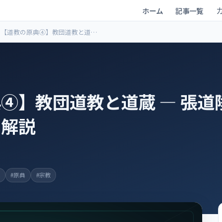
ホーム
記事一覧
【道教の原典④】教団道教と道蔵
― 張道陵・三清・全真教を詳しく
解説
④】教団道教と道蔵 ― 張道
く解説
教
#原典
#宗教