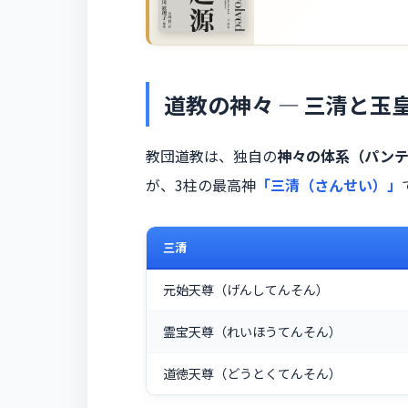
道教の神々 ― 三清と玉
教団道教は、独自の
神々の体系（パン
が、3柱の最高神
「三清（さんせい）」
三清
元始天尊（げんしてんそん）
霊宝天尊（れいほうてんそん）
道徳天尊（どうとくてんそん）