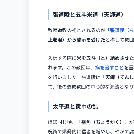
張道陵と五斗米道（天師道）
教団道教の祖とされるのが
「張道陵（ち
上老君）から啓示を受けた
と称して教団
入信する際に
米を五斗（と）納めさせた
れます。この教団は、
病を治すこと
を重
を行いました。張道陵は
「天師（てんし
て、後の道教教団の中心的な源流となり
太平道と黄巾の乱
ほぼ同じ頃、
「張角（ちょうかく）」
が
呪術で爆発的に信者を増やし、やがて腐