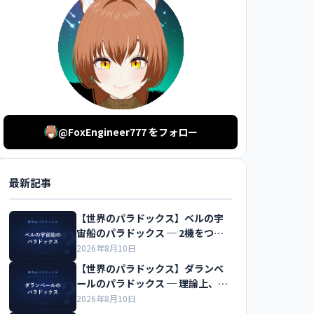
@FoxEngineer777 をフォロー
最新記事
【世界のパラドックス】ベルの宇
宙船のパラドックス ─ 2機をつな
ぐ糸は切れるのか
2026年8月10日
【世界のパラドックス】ダランベ
ールのパラドックス ─ 理論上、水
の抵抗はゼロになる
2026年8月10日