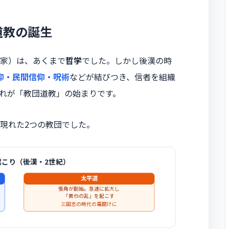
道教の誕生
家）は、あくまで
哲学
でした。しかし後漢の時
仰・民間信仰・呪術
などが結びつき、信者を組織
れが「教団道教」の始まりです。
現れた2つの教団でした。
起こり（後漢・2世紀）
太平道
張角が創始。急速に拡大し
「黄巾の乱」を起こす
三国志の時代の幕開けに