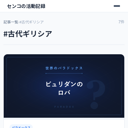
センコの活動記録
7件
記事一覧
›
#古代ギリシア
#古代ギリシア
パラドックス