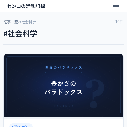
センコの活動記録
10件
記事一覧
›
#社会科学
#社会科学
パラドックス