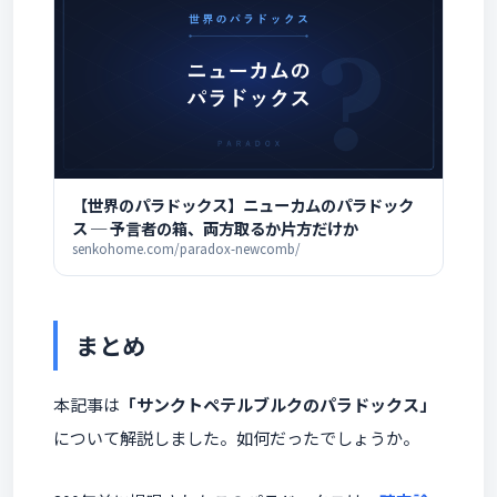
【世界のパラドックス】ニューカムのパラドック
ス ─ 予言者の箱、両方取るか片方だけか
senkohome.com/paradox-newcomb/
まとめ
本記事は
「サンクトペテルブルクのパラドックス」
について解説しました。如何だったでしょうか。