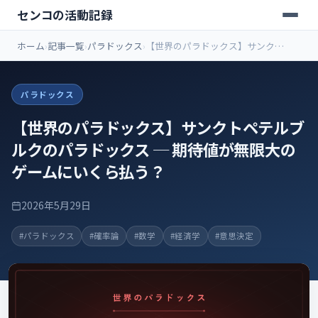
センコの活動記録
ホーム
記事一覧
パラドックス
【世界のパラドックス】サンクト
ペテルブルクのパラドックス ─ 期
待値が無限大のゲームにいくら払
う？
パラドックス
【世界のパラドックス】サンクトペテルブ
ルクのパラドックス ─ 期待値が無限大の
ゲームにいくら払う？
2026年5月29日
#パラドックス
#確率論
#数学
#経済学
#意思決定