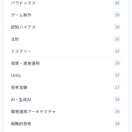
パラドックス
81
ゲーム制作
29
認知バイアス
26
法則
25
ミステリー
21
投資・資産運用
19
Unity
17
思考実験
17
AI・生成AI
16
開発運用アーキテクチャ
16
戦略的思考
16