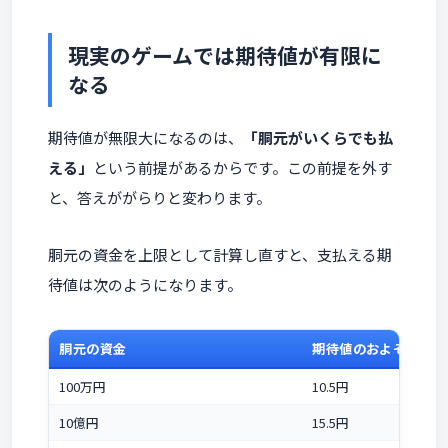
現実のゲームでは期待値が有限に
なる
期待値が無限大になるのは、
「胴元がいくらでも払
える」
という前提があるからです。この前提を外す
と、答えががらりと変わります。
胴元の資金を上限として計算し直すと、支払える期
待値は次のようになります。
胴元の資金
期待値のおよその値
100万円
10.5円
10億円
15.5円