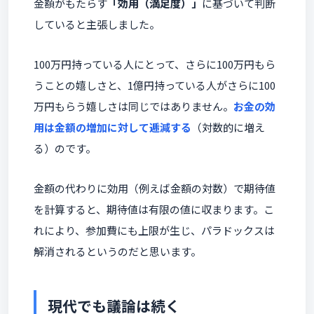
金額がもたらす
「効用（満足度）」
に基づいて判断
していると主張しました。
100万円持っている人にとって、さらに100万円もら
うことの嬉しさと、1億円持っている人がさらに100
万円もらう嬉しさは同じではありません。
お金の効
用は金額の増加に対して逓減する
（対数的に増え
る）のです。
金額の代わりに効用（例えば金額の対数）で期待値
を計算すると、期待値は有限の値に収まります。こ
れにより、参加費にも上限が生じ、パラドックスは
解消されるというのだと思います。
現代でも議論は続く