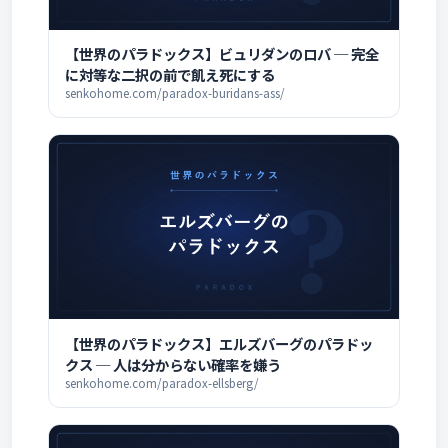
【世界のパラドックス】ビュリダンのロバ ─ 完全
に対等な二択の前で飢え死にする
senkohome.com/paradox-buridans-ass/
【世界のパラドックス】エルズバーグのパラドッ
クス ─ 人は分からない確率を嫌う
senkohome.com/paradox-ellsberg/