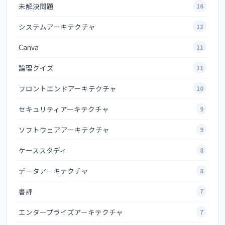
未解決問題
16
システムアーキテクチャ
13
Canva
11
論理クイズ
11
フロントエンドアーキテクチャ
10
セキュリティアーキテクチャ
9
ソフトウェアアーキテクチャ
9
ケーススタディ
8
データアーキテクチャ
8
書評
7
エンタープライズアーキテクチャ
7