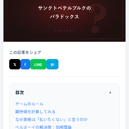
この記事をシェア
𝕏
f
LINE
B!
目次
▲
ゲームのルール
期待値を計算してみる
なぜ直感は「払いたくない」と言うのか
ベルヌーイの解決策：効用理論