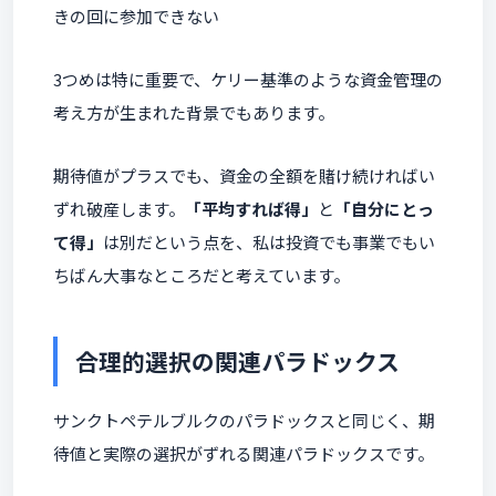
きの回に参加できない
3つめは特に重要で、ケリー基準のような資金管理の
考え方が生まれた背景でもあります。
期待値がプラスでも、資金の全額を賭け続ければい
ずれ破産します。
「平均すれば得」
と
「自分にとっ
て得」
は別だという点を、私は投資でも事業でもい
ちばん大事なところだと考えています。
合理的選択の関連パラドックス
サンクトペテルブルクのパラドックスと同じく、期
待値と実際の選択がずれる関連パラドックスです。