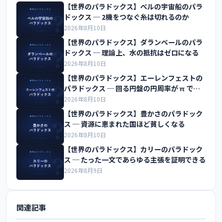
【世界のパラドックス】ベルの宇宙船のパラ
ドックス ─ 2機をつなぐ糸は切れるのか
2026年8月10日
【世界のパラドックス】ダランベールのパラ
ドックス ─ 理論上、水の抵抗はゼロになる
2026年8月10日
【世界のパラドックス】エーレンフェストの
パラドックス ─ 回る円盤の円周率が π でな
くなる
2026年8月10日
【世界のパラドックス】豊かさのパラドック
ス ─ 資源に恵まれた国ほど貧しくなる
2026年8月10日
【世界のパラドックス】カリーのパラドック
ス ─ たった一文であらゆる主張を証明できる
2026年8月9日
関連記事