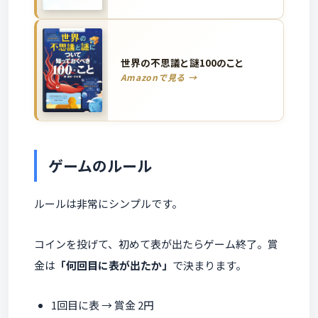
世界の不思議と謎100のこと
Amazonで見る →
ゲームのルール
ルールは非常にシンプルです。
コインを投げて、初めて表が出たらゲーム終了。賞
金は
「何回目に表が出たか」
で決まります。
1回目に表 → 賞金 2円