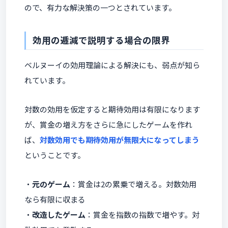
ので、有力な解決策の一つとされています。
効用の逓減で説明する場合の限界
ベルヌーイの効用理論による解決にも、弱点が知ら
れています。
対数の効用を仮定すると期待効用は有限になります
が、賞金の増え方をさらに急にしたゲームを作れ
ば、
対数効用でも期待効用が無限大になってしまう
ということです。
・
元のゲーム
：賞金は2の累乗で増える。対数効用
なら有限に収まる
・
改造したゲーム
：賞金を指数の指数で増やす。対