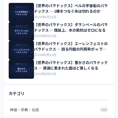
【世界のパラドックス】ベルの宇宙船のパラ
ドックス ─ 2機をつなぐ糸は切れるのか
2026年8月10日
【世界のパラドックス】ダランベールのパラ
ドックス ─ 理論上、水の抵抗はゼロになる
2026年8月10日
【世界のパラドックス】エーレンフェストの
パラドックス ─ 回る円盤の円周率が π でな
くなる
2026年8月10日
【世界のパラドックス】豊かさのパラドック
ス ─ 資源に恵まれた国ほど貧しくなる
2026年8月10日
カテゴリ
神話・宗教・伝説
223