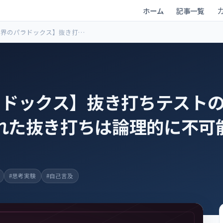
ホーム
記事一覧
世界のパラドックス】抜き打ち
トのパラドックス ─ 予告され
き打ちは論理的に不可能？
ラドックス】抜き打ちテスト
された抜き打ちは論理的に不可
#思考実験
#自己言及