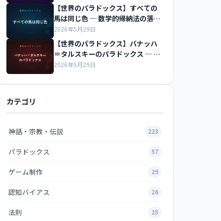
【世界のパラドックス】すべての
馬は同じ色 ─ 数学的帰納法の落と
し穴
2026年5月29日
【世界のパラドックス】バナッハ
＝タルスキーのパラドックス ─ 球
を分解すると2個に増える？
2026年5月29日
カテゴリ
神話・宗教・伝説
223
パラドックス
57
ゲーム制作
29
認知バイアス
26
法則
25