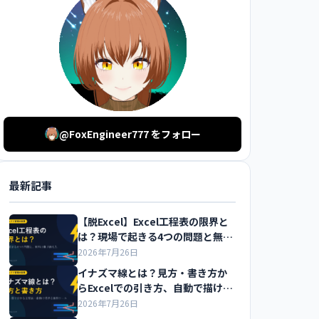
@FoxEngineer777 をフォロー
最新記事
【脱Excel】Excel工程表の限界と
は？現場で起きる4つの問題と無料
の乗り換え先を解説
2026年7月26日
イナズマ線とは？見方・書き方か
らExcelでの引き方、自動で描ける
無料ツールまで解説
2026年7月26日