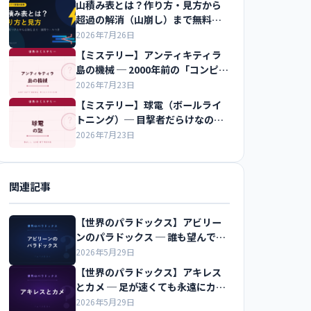
山積み表とは？作り方・見方から
超過の解消（山崩し）まで無料ツ
ールつきで解説
2026年7月26日
【ミステリー】アンティキティラ
島の機械 ─ 2000年前の「コンピュ
ータ」
2026年7月23日
【ミステリー】球電（ボールライ
トニング）─ 目撃者だらけなのに
再現できない光
2026年7月23日
関連記事
【世界のパラドックス】アビリー
ンのパラドックス ─ 誰も望んでい
ないのに全員が同意する
2026年5月29日
【世界のパラドックス】アキレス
とカメ ─ 足が速くても永遠にカメ
に追いつけない？
2026年5月29日