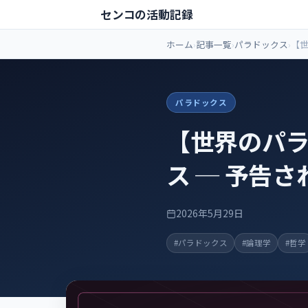
センコの活動記録
ホーム
記事一覧
パラドックス
【
テス
た抜
パラドックス
【世界のパ
ス ─ 予告
2026年5月29日
#パラドックス
#論理学
#哲学