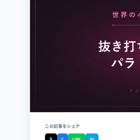
この記事をシェア
𝕏
f
LINE
B!