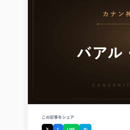
この記事をシェア
𝕏
f
LINE
B!