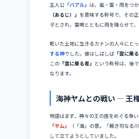
主人公
「バアル」
は、嵐・雷・雨をつか
（あるじ）」
を意味する称号で、その正
子とされ、雷鳴とともに雨を降らせて、
乾いた土地に生きるカナンの人々にとっ
する神
でした。彼はしばしば
「雲に乗る
この
「雲に乗る者」
という称号は、後で
なります。
海神ヤムとの戦い ― 王
物語はまず、神々の王の座をめぐる争い
「ヤム」
（「海」の意。「裁き司なる川
して立てようとしていました。