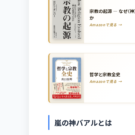
宗教の起源 ― なぜ〈
か
Amazonで見る →
哲学と宗教全史
Amazonで見る →
嵐の神バアルとは