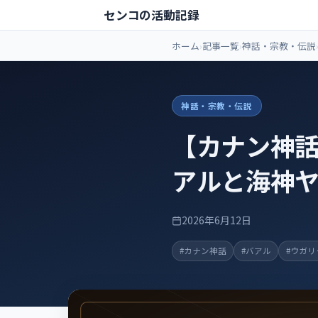
センコの活動記録
ホーム
記事一覧
神話・宗教・伝説
神話・宗教・伝説
【カナン神話
アルと海神
2026年6月12日
#カナン神話
#バアル
#ウガリ