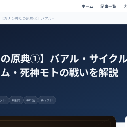
ホーム
記事一覧
【カナン神話の原典①】バアル・
サイクル ― 嵐の神バアルと海神ヤ
ム・死神モトの戦いを解説
の原典①】バアル・サイクル 
ヤム・死神モトの戦いを解説
ット
#原典
#神話
#ハダド