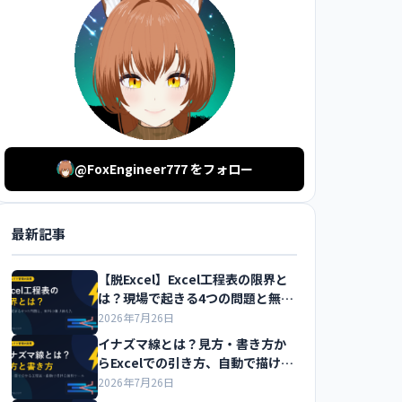
@FoxEngineer777 をフォロー
最新記事
【脱Excel】Excel工程表の限界と
は？現場で起きる4つの問題と無料
の乗り換え先を解説
2026年7月26日
イナズマ線とは？見方・書き方か
らExcelでの引き方、自動で描ける
無料ツールまで解説
2026年7月26日