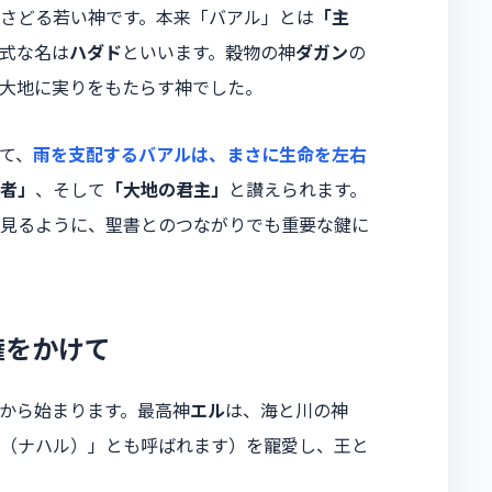
さどる若い神です。本来「バアル」とは
「主
式な名は
ハダド
といいます。穀物の神
ダガン
の
大地に実りをもたらす神でした。
て、
雨を支配するバアルは、まさに生命を左右
者」
、そして
「大地の君主」
と讃えられます。
見るように、聖書とのつながりでも重要な鍵に
権をかけて
から始まります。最高神
エル
は、海と川の神
（ナハル）」とも呼ばれます）を寵愛し、王と