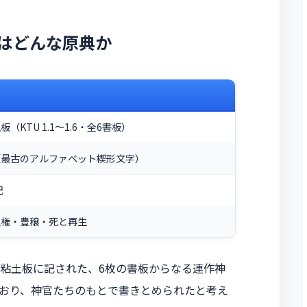
はどんな原典か
（KTU 1.1〜1.6・全6書板）
（最古のアルファベット楔形文字）
紀
王権・豊穣・死と再生
粘土板に記された、6枚の書板からなる連作神
おり、神官たちのもとで書きとめられたと考え