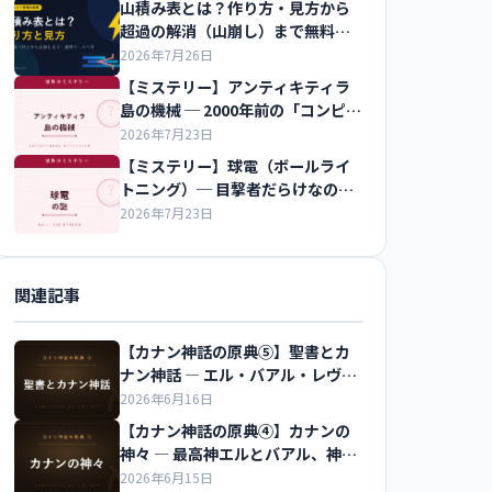
山積み表とは？作り方・見方から
超過の解消（山崩し）まで無料ツ
ールつきで解説
2026年7月26日
【ミステリー】アンティキティラ
島の機械 ─ 2000年前の「コンピュ
ータ」
2026年7月23日
【ミステリー】球電（ボールライ
トニング）─ 目撃者だらけなのに
再現できない光
2026年7月23日
関連記事
【カナン神話の原典⑤】聖書とカ
ナン神話 ― エル・バアル・レヴィ
アタンのつながりを解説
2026年6月16日
【カナン神話の原典④】カナンの
神々 ― 最高神エルとバアル、神々
の会議を解説
2026年6月15日