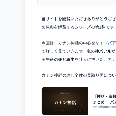
当サイトを閲覧いただきありがとうござ
の原典を解説するシリーズの第1弾です
今回は、カナン神話の中心をなす
『バア
て詳しく見ていきます。嵐の神
バアル
が
る――生命の
死と再生
を壮大に描いた、カナ
カナン神話の原典全体の見取り図につい
【神話・宗
まとめ ― 
senkohome.com/