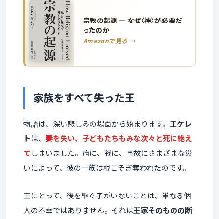
宗教の起源 ― なぜ〈神〉が必要だ
ったのか
Amazonで見る →
家族をすべて失った王
物語は、深い悲しみの場面から始まります。王
ケレ
ト
は、
妻を失い、子どもたちもみな次々と死に絶え
て
しまいました。病に、戦に、事故に――さまざまな災
いによって、彼の一族は根こそぎ奪われたのです。
王にとって、後を継ぐ子がいないことは、単なる個
人の不幸ではありません。それは
王家そのものの断