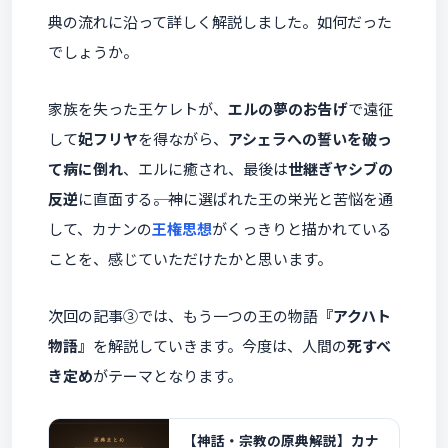
典の流れに沿って詳しく解説しました。如何だった
でしょうか。
家族を失った王ケレトが、
エルの夢のお告げ
で遠征
して
妃フリヤ
を得ながら、
アシェラへの誓いを破っ
て病に倒れ
、エルに癒され、最後は
世継ぎヤシブの
反逆
に直面する――。神に選ばれた王の栄光と苦悩を通
して、カナンの
王権思想
がくっきりと描かれている
ことを、感じていただけたかと思います。
次回の記事③では、もう一つの王の物語
『アクハト
物語』
を解説していきます。今度は、人間の
死すべ
き定め
がテーマとなります。
【神話・宗教の原典解説】カナ