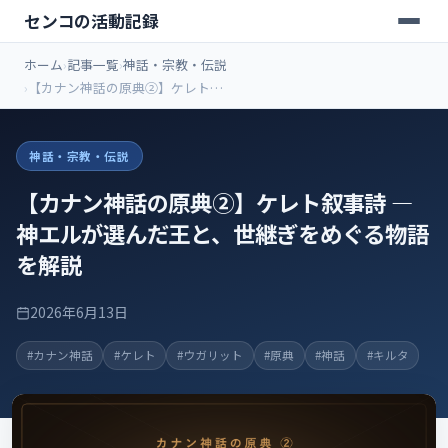
センコの活動記録
ホーム
記事一覧
神話・宗教・伝説
【カナン神話の原典②】ケレト叙
事詩 ― 神エルが選んだ王と、世継
ぎをめぐる物語を解説
神話・宗教・伝説
【カナン神話の原典②】ケレト叙事詩 ―
神エルが選んだ王と、世継ぎをめぐる物語
を解説
2026年6月13日
#カナン神話
#ケレト
#ウガリット
#原典
#神話
#キルタ