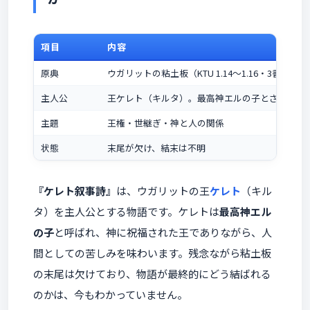
項目
内容
原典
ウガリットの粘土板（KTU 1.14〜1.16・3書板）
主人公
王ケレト（キルタ）。最高神エルの子とされる
主題
王権・世継ぎ・神と人の関係
状態
末尾が欠け、結末は不明
『ケレト叙事詩』
は、ウガリットの王
ケレト
（キル
タ）を主人公とする物語です。ケレトは
最高神エル
の子
と呼ばれ、神に祝福された王でありながら、人
間としての苦しみを味わいます。残念ながら粘土板
の末尾は欠けており、物語が最終的にどう結ばれる
のかは、今もわかっていません。