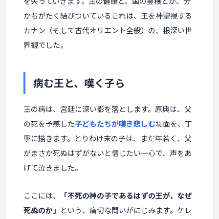
を失っていきます。王の健康と、国の豊穣とが、分
かちがたく結びついている――これは、王を神聖視する
カナン（そして古代オリエント全般）の、根深い世
界観でした。
病む王と、嘆く子ら
王の病は、宮廷に深い影を落とします。原典は、父
の死を予感した
子どもたちが嘆き悲しむ
場面を、丁
寧に描きます。とりわけ末の子は、まだ年若く、父
がまさか死ぬはずがないと信じたい一心で、声をあ
げて泣きました。
ここには、
「不死の神の子であるはずの王が、なぜ
死ぬのか」
という、痛切な問いがにじみます。ケレ