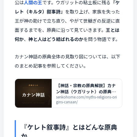
公は
人間の王
です。ウガリットの粘土板に残る
『ケ
レト（キルタ）叙事詩』
を取り上げ、家族を失った
王が神の助けで立ち直り、やがて世継ぎの反逆に直
面するまでを、原典に沿って見ていきます。
王とは
何か
、
神と人はどう結ばれるのか
を問う物語です。
カナン神話の原典全体の見取り図については、以下
のまとめ記事を参照してください。
【神話・宗教の原典解説】カナ
ン神話（ウガリット）の原典ま
とめ ― バアル叙事詩と聖書の背
senkohome.com/myths-religions-ori
gins-canaan/
景の全記事一覧
『ケレト叙事詩』とはどんな原典
か