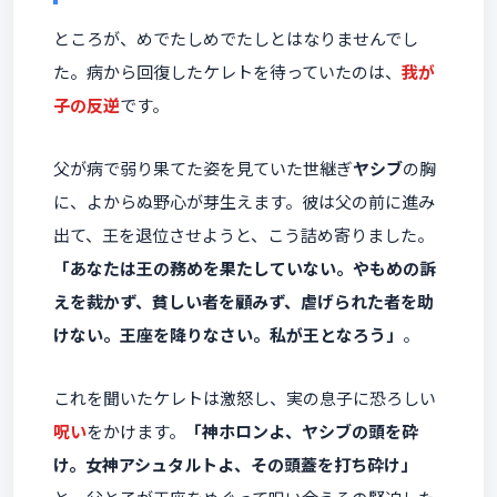
ところが、めでたしめでたしとはなりませんでし
た。病から回復したケレトを待っていたのは、
我が
子の反逆
です。
父が病で弱り果てた姿を見ていた世継ぎ
ヤシブ
の胸
に、よからぬ野心が芽生えます。彼は父の前に進み
出て、王を退位させようと、こう詰め寄りました。
「あなたは王の務めを果たしていない。やもめの訴
えを裁かず、貧しい者を顧みず、虐げられた者を助
けない。王座を降りなさい。私が王となろう」
。
これを聞いたケレトは激怒し、実の息子に恐ろしい
呪い
をかけます。
「神ホロンよ、ヤシブの頭を砕
け。女神アシュタルトよ、その頭蓋を打ち砕け」