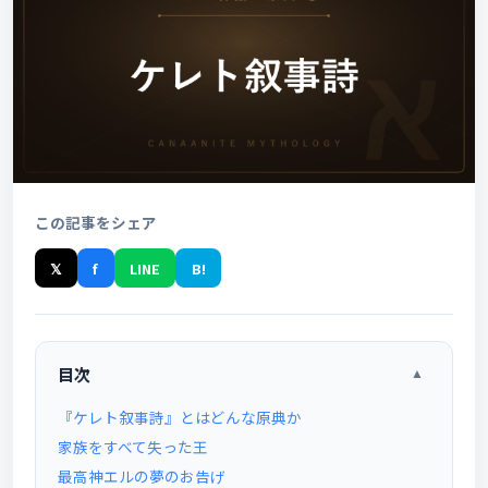
この記事をシェア
𝕏
f
LINE
B!
目次
▲
『ケレト叙事詩』とはどんな原典か
家族をすべて失った王
最高神エルの夢のお告げ