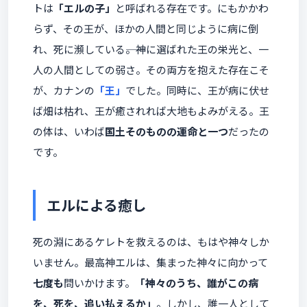
トは
「エルの子」
と呼ばれる存在です。にもかかわ
らず、その王が、ほかの人間と同じように病に倒
れ、死に瀕している――。神に選ばれた王の栄光と、一
人の人間としての弱さ。その両方を抱えた存在こそ
が、カナンの
「王」
でした。同時に、王が病に伏せ
ば畑は枯れ、王が癒されれば大地もよみがえる。王
の体は、いわば
国土そのものの運命と一つ
だったの
です。
エルによる癒し
死の淵にあるケレトを救えるのは、もはや神々しか
いません。最高神エルは、集まった神々に向かって
七度も
問いかけます。
「神々のうち、誰がこの病
を、死を、追い払えるか」
。しかし、誰一人として