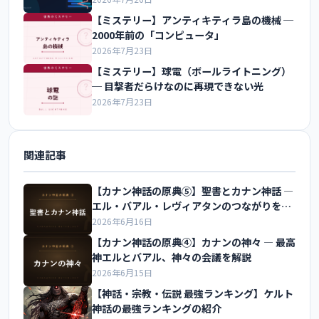
【ミステリー】アンティキティラ島の機械 ─
2000年前の「コンピュータ」
2026年7月23日
【ミステリー】球電（ボールライトニング）
─ 目撃者だらけなのに再現できない光
2026年7月23日
関連記事
【カナン神話の原典⑤】聖書とカナン神話 ―
エル・バアル・レヴィアタンのつながりを解
説
2026年6月16日
【カナン神話の原典④】カナンの神々 ― 最高
神エルとバアル、神々の会議を解説
2026年6月15日
【神話・宗教・伝説 最強ランキング】ケルト
神話の最強ランキングの紹介