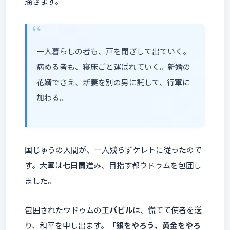
描きます。
一人暮らしの者も、戸を閉ざして出ていく。
病める者も、寝床ごと運ばれていく。新婚の
花婿でさえ、新妻を別の男に託して、行軍に
加わる。
国じゅうの人間が、一人残らずケレトに従ったので
す。大軍は
七日間
進み、目指す都ウドゥムを包囲し
ました。
包囲されたウドゥムの王
パビル
は、慌てて使者を送
り、和平を申し出ます。
「銀をやろう、黄金をやろ