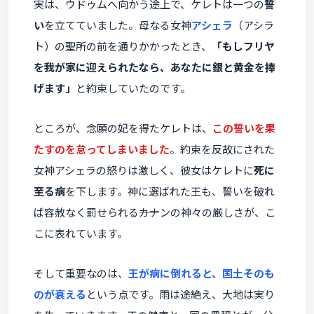
実は、ウドゥムへ向かう途上で、ケレトは一つの
誓
い
を立てていました。母なる女神
アシェラ
（アシラ
ト）の聖所の前を通りかかったとき、
「もしフリヤ
を我が家に迎えられたなら、あなたに銀と黄金を捧
げます」
と約束していたのです。
ところが、念願の妃を得たケレトは、
この誓いを果
たすのを怠ってしまいました
。約束を反故にされた
女神アシェラの怒りは激しく、彼女はケレトに
死に
至る病
を下します。神に選ばれた王も、誓いを破れ
ば容赦なく罰せられる――カナンの神々の厳しさが、こ
こに表れています。
そして重要なのは、
王が病に倒れると、国土そのも
のが衰える
という点です。雨は途絶え、大地は実り