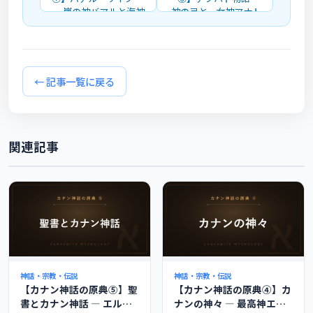
― 嵐の神バアルと海神
神の弓と、女神アナト
ヤム・死神モトの戦い
がもたらした死を解説
を解説
→
← 記事一覧に戻る
関連記事
神話・宗教・伝説
神話・宗教・伝説
【カナン神話の原典⑤】聖
【カナン神話の原典④】カ
書とカナン神話 ― エル・
ナンの神々 ― 最高神エル