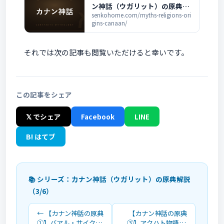
ン神話（ウガリット）の原典ま
とめ ― バアル叙事詩と聖書の背
senkohome.com/myths-religions-ori
gins-canaan/
景の全記事一覧
それでは次の記事も閲覧いただけると幸いです。
この記事をシェア
𝕏 でシェア
Facebook
LINE
B! はてブ
📚 シリーズ：カナン神話（ウガリット）の原典解説
（3/6）
← 【カナン神話の原典
【カナン神話の原典
①】バアル・サイクル
③】アクハト物語 ―