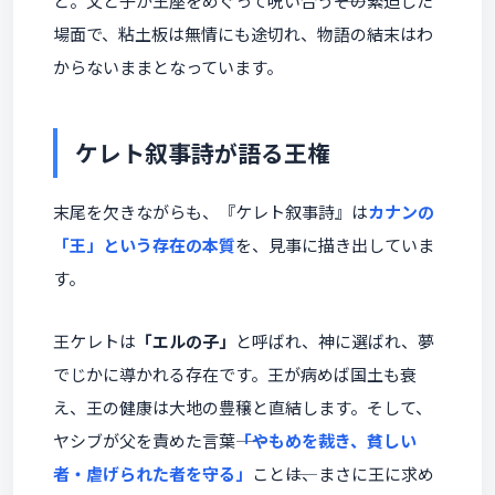
と。父と子が王座をめぐって呪い合う――その緊迫した
場面で、粘土板は無情にも途切れ、物語の結末はわ
からないままとなっています。
ケレト叙事詩が語る王権
末尾を欠きながらも、『ケレト叙事詩』は
カナンの
「王」という存在の本質
を、見事に描き出していま
す。
王ケレトは
「エルの子」
と呼ばれ、神に選ばれ、夢
でじかに導かれる存在です。王が病めば国土も衰
え、王の健康は大地の豊穣と直結します。そして、
ヤシブが父を責めた言葉――
「やもめを裁き、貧しい
者・虐げられた者を守る」
こと――は、まさに王に求め