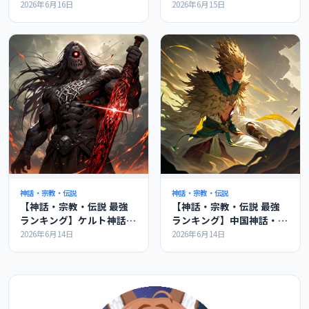
バアル・レヴィアタンのつ
とバアル、神々の会議を解
2026年6月16日
2026年6月15日
ながりを解説
説
神話・宗教・伝説
神話・宗教・伝説
【神話・宗教・伝説 最強
【神話・宗教・伝説 最強
ランキング】ケルト神話の
ランキング】中国神話・道
最強ランキングの紹介
教の最強ランキングの紹介
2026年6月14日
2026年6月14日