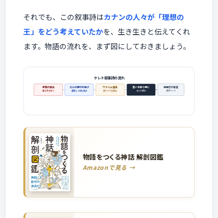
それでも、この叙事詩は
カナンの人々が「理想の
王」をどう考えていたか
を、生き生きと伝えてくれ
ます。物語の流れを、まず図にしておきましょう。
ケレト叙事詩の流れ
家族の喪失
エルの夢のお告げ
ウドゥム遠征
誓いを破り病に
世継ぎの反逆
妻も子も失う
遠征して妃を得よ
妃フリヤを得る
エルが癒す
息子ヤシブ
物語をつくる神話 解剖図鑑
Amazonで見る →