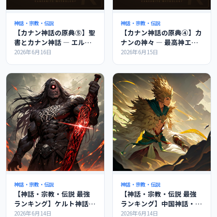
神話・宗教・伝説
神話・宗教・伝説
【カナン神話の原典⑤】聖
【カナン神話の原典④】カ
書とカナン神話 ― エル・
ナンの神々 ― 最高神エル
バアル・レヴィアタンのつ
とバアル、神々の会議を解
2026年6月16日
2026年6月15日
ながりを解説
説
神話・宗教・伝説
神話・宗教・伝説
【神話・宗教・伝説 最強
【神話・宗教・伝説 最強
ランキング】ケルト神話の
ランキング】中国神話・道
最強ランキングの紹介
教の最強ランキングの紹介
2026年6月14日
2026年6月14日