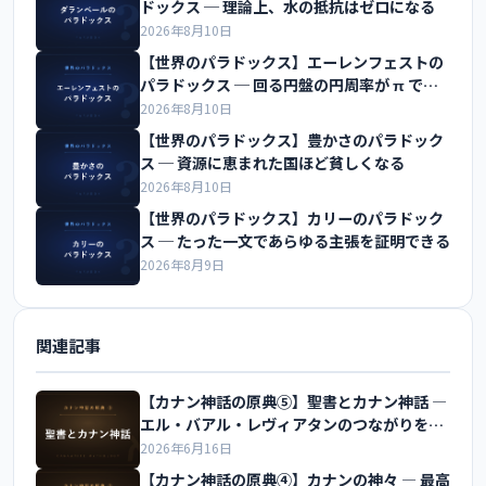
ドックス ─ 理論上、水の抵抗はゼロになる
2026年8月10日
【世界のパラドックス】エーレンフェストの
パラドックス ─ 回る円盤の円周率が π でな
くなる
2026年8月10日
【世界のパラドックス】豊かさのパラドック
ス ─ 資源に恵まれた国ほど貧しくなる
2026年8月10日
【世界のパラドックス】カリーのパラドック
ス ─ たった一文であらゆる主張を証明できる
2026年8月9日
関連記事
【カナン神話の原典⑤】聖書とカナン神話 ―
エル・バアル・レヴィアタンのつながりを解
説
2026年6月16日
【カナン神話の原典④】カナンの神々 ― 最高