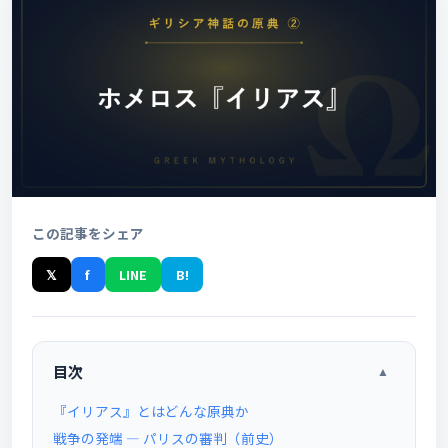
この記事をシェア
𝕏
f
LINE
B!
目次
▲
『イリアス』とはどんな原典か
戦争の発端 ― パリスの審判（前史）