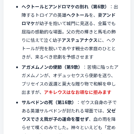
ヘクトールとアンドロマケの別れ（第6歌）
：出
陣するトロイアの英雄
ヘクトール
を、妻
アンド
ロマケ
が幼子を抱いて城門に見送る、全篇でも
屈指の感動的な場面。父の兜の輝きと馬毛の飾
りに怯えて泣く幼子
アステュアナクス
に、ヘク
トールが兜を脱いであやす――戦士の家庭のひとと
きが、来るべき悲劇を予感させます
アガメムノンの使節（第9歌）
：苦境に陥ったア
ガメムノンが、オデュッセウスら使節を送り、
ブリセイスの返還と莫大な贈り物で和解を申し
出ますが、
アキレウスはなお頑なに拒みます
サルペドンの死（第16歌）
：ゼウス自身の子で
ある英雄サルペドンが討たれる場面では、
父ゼ
ウスでさえ我が子の運命を覆せず
、血の雨を降
らせて嘆くのみでした。神々といえども「定め