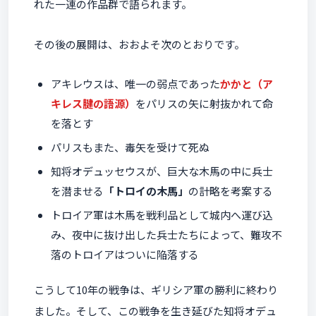
れた一連の作品群で語られます。
その後の展開は、おおよそ次のとおりです。
アキレウスは、唯一の弱点であった
かかと（ア
キレス腱の語源）
をパリスの矢に射抜かれて命
を落とす
パリスもまた、毒矢を受けて死ぬ
知将オデュッセウスが、巨大な木馬の中に兵士
を潜ませる
「トロイの木馬」
の計略を考案する
トロイア軍は木馬を戦利品として城内へ運び込
み、夜中に抜け出した兵士たちによって、難攻不
落のトロイアはついに陥落する
こうして10年の戦争は、ギリシア軍の勝利に終わり
ました。そして、この戦争を生き延びた知将オデュ