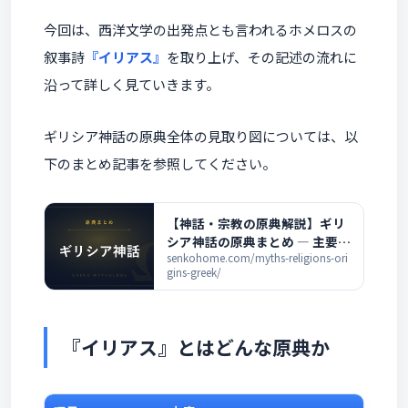
今回は、西洋文学の出発点とも言われるホメロスの
叙事詩
『イリアス』
を取り上げ、その記述の流れに
沿って詳しく見ていきます。
ギリシア神話の原典全体の見取り図については、以
下のまとめ記事を参照してください。
【神話・宗教の原典解説】ギリ
シア神話の原典まとめ ― 主要な
古典と全記事の一覧
senkohome.com/myths-religions-ori
gins-greek/
『イリアス』とはどんな原典か