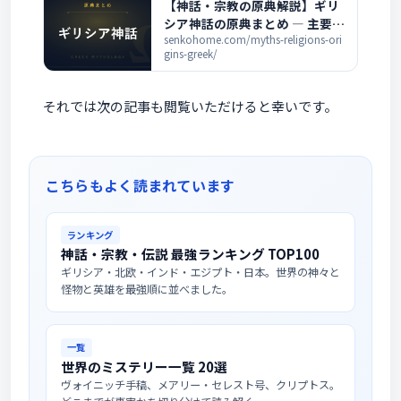
【神話・宗教の原典解説】ギリ
シア神話の原典まとめ ― 主要な
古典と全記事の一覧
senkohome.com/myths-religions-ori
gins-greek/
それでは次の記事も閲覧いただけると幸いです。
こちらもよく読まれています
ランキング
神話・宗教・伝説 最強ランキング TOP100
ギリシア・北欧・インド・エジプト・日本。世界の神々と
怪物と英雄を最強順に並べました。
一覧
世界のミステリー一覧 20選
ヴォイニッチ手稿、メアリー・セレスト号、クリプトス。