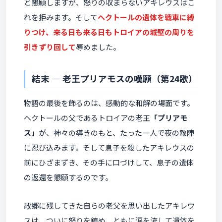
と懇願しますが、怒りの収まらないアキレウスはこ
れを拒みます。そして
ヘクトールの遺体を戦車に縛
りつけ、来る日も来る日もトロイアの城壁の周りを
引きずり回して
辱めました。
結末 ― 老王プリアモスの嘆願（第24歌）
物語の最後を飾るのは、感動的な和解の場面です。
ヘクトールの父であるトロイアの老王
「プリアモ
ス」
が、神々の導きのもと、たった一人で夜の敵陣
に忍び込みます。そして息子を殺したアキレウスの
前にひざまずき、その手に口づけして、息子の遺体
の返還を懇願するのです。
故郷に残してきた自らの老父を思い出したアキレウ
スは、ついに怒りを鎮め、ともに涙を流して遺体を