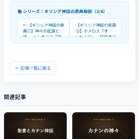
📚 シリーズ：ギリシア神話の原典解説（3/6）
← 【ギリシア神話の原
【ギリシア神話の原典
典①】神々の起源と系
③】ホメロス『オデュ
譜 ― ヘシオドス『神
ッセイア』― 知将オデ
統記』『仕事と日』を
ュッセウスの帰郷の冒
詳しく解説
険を解説 →
← 記事一覧に戻る
関連記事