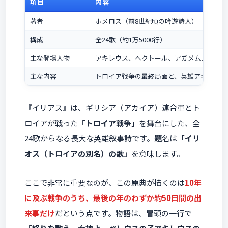
項目
内容
著者
ホメロス（前8世紀頃の吟遊詩人）
構成
全24歌（約1万5000行）
主な登場人物
アキレウス、ヘクトール、アガメムノン、パ
主な内容
トロイア戦争の最終局面と、英雄アキレウス
『イリアス』は、ギリシア（アカイア）連合軍とト
ロイアが戦った
「トロイア戦争」
を舞台にした、全
24歌からなる長大な英雄叙事詩です。題名は
「イリ
オス（トロイアの別名）の歌」
を意味します。
ここで非常に重要なのが、この原典が描くのは
10年
に及ぶ戦争のうち、最後の年のわずか約50日間の出
来事だけ
だという点です。物語は、冒頭の一行で