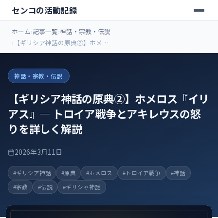
センコの活動記録
ホーム
記事一覧
神話・宗教・伝説
【ギリシア神話の原典②】ホメロ
ス『イリアス』― トロイア戦争と
アキレウスの怒りを詳しく解説
神話・宗教・伝説
【ギリシア神話の原典②】ホメロス『イリ
アス』― トロイア戦争とアキレウスの怒
りを詳しく解説
2026年3月11日
#ギリシア神話
#原典
#ホメロス
#トロイア戦争
#神話
#宗教
#伝説
#ギリシャ神話