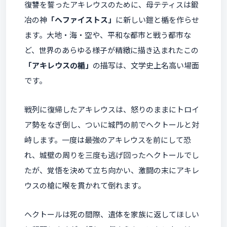
復讐を誓ったアキレウスのために、母テティスは鍛
冶の神
「ヘファイストス」
に新しい鎧と楯を作らせ
ます。大地・海・空や、平和な都市と戦う都市な
ど、世界のあらゆる様子が精緻に描き込まれたこの
「アキレウスの楯」
の描写は、文学史上名高い場面
です。
戦列に復帰したアキレウスは、怒りのままにトロイ
ア勢をなぎ倒し、ついに城門の前でヘクトールと対
峙します。一度は最強のアキレウスを前にして恐
れ、城壁の周りを三度も逃げ回ったヘクトールでし
たが、覚悟を決めて立ち向かい、激闘の末にアキレ
ウスの槍に喉を貫かれて倒れます。
ヘクトールは死の間際、遺体を家族に返してほしい