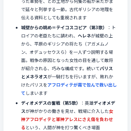
った軍勢を、どの土地から何隻の船が来たかま
で延々と列挙する一節。古代ギリシアの地理を
伝える資料としても重視されます
城壁からの眺め＝テイコスコピア（第3歌）
：ト
ロイアの老臣たちに請われ、
ヘレネ
が城壁の上
から、平原のギリシアの将たち（アガメムノ
ン、オデュッセウスら）を一人ずつ説明する場
面。戦争の原因となった女性の目を通して敵将
が紹介される、巧みな構成です。続いて
パリス
とメネラオス
が一騎打ちを行いますが、敗れか
けたパリスを
アフロディテが霧で包んで救い出し
て
しまいます
ディオメデスの奮戦（第5歌）
：英雄
ディオメデ
ス
が神がかりの働きを見せ、戦場に介入した
女
神アフロディテと軍神アレスにさえ傷を負わせ
る
という、人間が神を打つ驚くべき場面