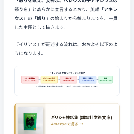
「怒りを歌え、女神よ、ペレウスの子アキレウスの
怒りを」
と高らかに宣言するとおり、英雄
「アキレ
ウス」
の
「怒り」
の始まりから鎮まりまでを、一貫
した主題として描きます。
『イリアス』が記述する流れは、おおよそ以下のよ
うになります。
『イリアス』が描くアキレウスの怒り
対立・戦線離脱
ギリシア軍の苦戦
親友の死
復讐の一騎打ち
和解
アガメムノンと諍い
ヘクトールの猛攻
パトロクロス戦死
ヘクトールを討つ
遺体の返還・葬儀
※ 物語は戦争10年目の最後の約50日間と、アキレウスの怒りの始まりから鎮まりまでを描く
ギリシャ神話集 (講談社学術文庫)
Amazonで見る →