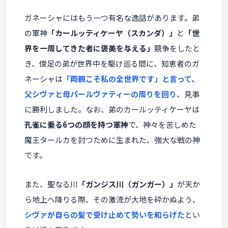
ガネーシャにはもう一つ有名な逸話があります。弟
の軍神
「カールッティケーヤ（スカンダ）」
と
「世
界を一周してきた者に褒美を与える」
競争をしたと
き、俊足の弟が世界中を駆け巡る間に、知恵者のガ
ネーシャは
「両親こそ私の全世界です」と言って、
父シヴァと母パールヴァティーの周りを回り
、見事
に勝利しました。なお、弟のカールッティケーヤは
孔雀に乗る6つの顔を持つ軍神
で、神々を苦しめた
魔王タールカを討つために生まれた、強大な戦の神
です。
また、聖なる川
「ガンジス川（ガンガー）」
が天か
ら地上へ降りる際、その激流が大地を砕かぬよう、
シヴァが自らの髪で受け止めて勢いを和らげた
とい