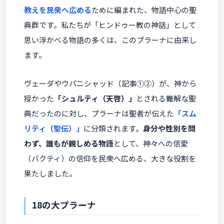
教えを民衆へ広める
ために編まれた、物語中心の聖
典群です。私たちが「ヒンドゥー教の神話」として
思い浮かべる物語の多くは、このプラーナに由来し
ます。
ヴェーダやウパニシャッド（記事①②）が、神から
授かった
「シュルティ（天啓）」
とされる難解な聖
典だったのに対し、プラーナは聖者が伝えた
「スム
リティ（聖伝）」
に分類されます。
身分や性別を問
わず、誰もが親しめる物語
として、神々への信愛
（バクティ）の信仰を民衆へ広める、大きな役割を
果たしました。
18の大プラーナ