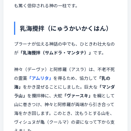
も篤く信仰される神の一柱です。
乳海攪拌（にゅうかいかくはん）
プラーナが伝える神話の中でも、ひときわ壮大なの
が
「乳海攪拌（サムドラ・マンタナ）」
です。
神々（デーヴァ）と阿修羅（アスラ）は、不老不死
の霊薬
「アムリタ」
を得るため、協力して
「乳の
海」
をかき混ぜることにしました。巨大な
「マンダ
ラ山」
を攪拌棒に、大蛇
「ヴァースキ」
を綱として
山に巻きつけ、神々と阿修羅が両端から引き合って
海をかき回します。このとき、沈もうとする山を、
ヴィシュヌが亀（クールマ）の姿になって下から支
えました。