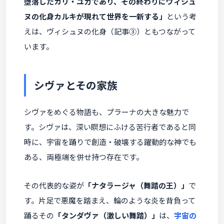
堕落したカリ・ユガであり、その終わりにヴィシュ
ヌの化身カルキが現れて世界を一新する」
という考
えは、ヴィシュヌの化身（記事③）ともつながって
います。
シヴァとその家族
シヴァをめぐる物語も、プラーナの大きな魅力で
す。シヴァは、深い瞑想にふける苦行者であると同
時に、宇宙を踊りで創造・破壊する躍動的な神でも
ある、両極端を併せ持つ存在です。
その代表的な姿が
「ナタラージャ（舞踏の王）」
で
す。片足で悪魔を踏まえ、輪のような炎を背負って
踊るその
「タンダヴァ（激しい舞踏）」
は、
宇宙の