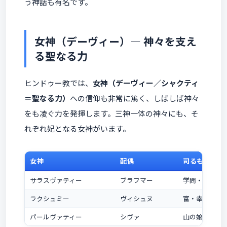
う神話も有名です。
女神（デーヴィー）― 神々を支え
る聖なる力
ヒンドゥー教では、
女神（デーヴィー／シャクティ
＝聖なる力）
への信仰も非常に篤く、しばしば神々
をも凌ぐ力を発揮します。三神一体の神々にも、そ
れぞれ妃となる女神がいます。
女神
配偶
司るもの
サラスヴァティー
ブラフマー
学問・芸術・
ラクシュミー
ヴィシュヌ
富・幸運・繁
パールヴァティー
シヴァ
山の娘。愛と