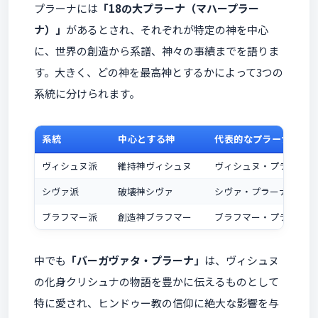
プラーナには
「18の大プラーナ（マハープラー
ナ）」
があるとされ、それぞれが特定の神を中心
に、世界の創造から系譜、神々の事績までを語りま
す。大きく、どの神を最高神とするかによって3つの
系統に分けられます。
系統
中心とする神
代表的なプラーナ
ヴィシュヌ派
維持神ヴィシュヌ
ヴィシュヌ・プラーナ、
シヴァ派
破壊神シヴァ
シヴァ・プラーナ、リン
ブラフマー派
創造神ブラフマー
ブラフマー・プラーナ 
中でも
「バーガヴァタ・プラーナ」
は、ヴィシュヌ
の化身クリシュナの物語を豊かに伝えるものとして
特に愛され、ヒンドゥー教の信仰に絶大な影響を与