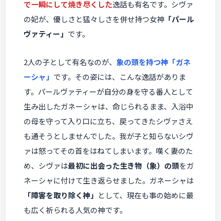
で一瞬にして焼き尽くした
逸話も有名です。シヴァ
の妃が、優しさと猛々しさを併せ持つ女神
「パール
ヴァティー」
です。
2人の子として有名なのが、
象の頭を持つ神「ガネ
ーシャ」
です。その姿には、こんな逸話がありま
す。パールヴァティーが自分の身を守る番人として
生み出したガネーシャは、命じられるまま、入浴中
の母を守って入り口に立ち、戻ってきたシヴァさえ
も通そうとしませんでした。我が子と知らないシヴ
ァは怒ってその首をはねてしまいます。嘆く妻のた
め、シヴァは
最初に出会った生き物（象）の頭
をガ
ネーシャに付けて生き返らせました。ガネーシャは
「障害を取り除く神」
として、現在も事の始めに最
も広く祈られる人気の神です。