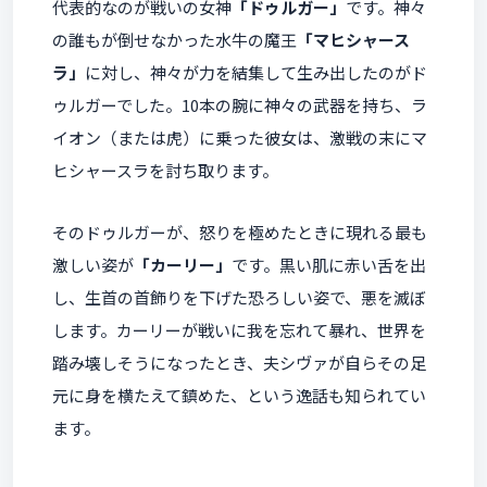
代表的なのが戦いの女神
「ドゥルガー」
です。神々
の誰もが倒せなかった水牛の魔王
「マヒシャース
ラ」
に対し、神々が力を結集して生み出したのがド
ゥルガーでした。10本の腕に神々の武器を持ち、ラ
イオン（または虎）に乗った彼女は、激戦の末にマ
ヒシャースラを討ち取ります。
そのドゥルガーが、怒りを極めたときに現れる最も
激しい姿が
「カーリー」
です。黒い肌に赤い舌を出
し、生首の首飾りを下げた恐ろしい姿で、悪を滅ぼ
します。カーリーが戦いに我を忘れて暴れ、世界を
踏み壊しそうになったとき、夫シヴァが自らその足
元に身を横たえて鎮めた、という逸話も知られてい
ます。