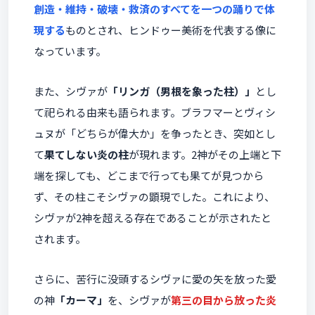
創造・維持・破壊・救済のすべてを一つの踊りで体
現する
ものとされ、ヒンドゥー美術を代表する像に
なっています。
また、シヴァが
「リンガ（男根を象った柱）」
とし
て祀られる由来も語られます。ブラフマーとヴィシ
ュヌが「どちらが偉大か」を争ったとき、突如とし
て
果てしない炎の柱
が現れます。2神がその上端と下
端を探しても、どこまで行っても果てが見つから
ず、その柱こそシヴァの顕現でした。これにより、
シヴァが2神を超える存在であることが示されたと
されます。
さらに、苦行に没頭するシヴァに愛の矢を放った愛
の神
「カーマ」
を、シヴァが
第三の目から放った炎