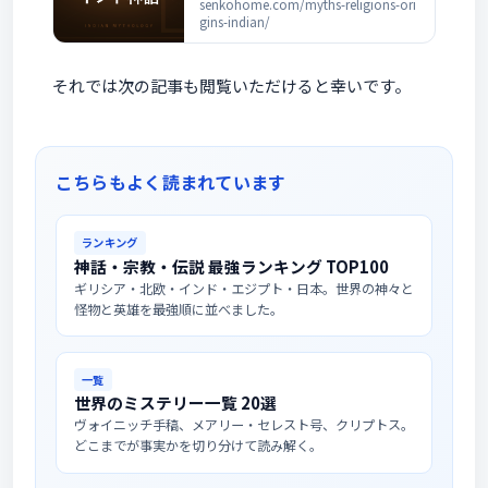
とめ ― ヴェーダから二大叙事詩
senkohome.com/myths-religions-ori
gins-indian/
まで
それでは次の記事も閲覧いただけると幸いです。
こちらもよく読まれています
ランキング
神話・宗教・伝説 最強ランキング TOP100
ギリシア・北欧・インド・エジプト・日本。世界の神々と
怪物と英雄を最強順に並べました。
一覧
世界のミステリー一覧 20選
ヴォイニッチ手稿、メアリー・セレスト号、クリプトス。
どこまでが事実かを切り分けて読み解く。