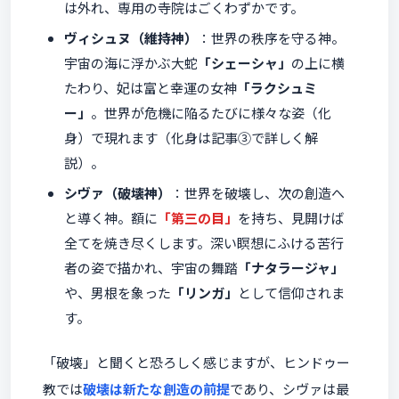
は外れ、専用の寺院はごくわずかです。
ヴィシュヌ（維持神）
：世界の秩序を守る神。
宇宙の海に浮かぶ大蛇
「シェーシャ」
の上に横
たわり、妃は富と幸運の女神
「ラクシュミ
ー」
。世界が危機に陥るたびに様々な姿（化
身）で現れます（化身は記事③で詳しく解
説）。
シヴァ（破壊神）
：世界を破壊し、次の創造へ
と導く神。額に
「第三の目」
を持ち、見開けば
全てを焼き尽くします。深い瞑想にふける苦行
者の姿で描かれ、宇宙の舞踏
「ナタラージャ」
や、男根を象った
「リンガ」
として信仰されま
す。
「破壊」と聞くと恐ろしく感じますが、ヒンドゥー
教では
破壊は新たな創造の前提
であり、シヴァは最