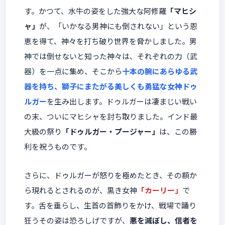
す。かつて、水牛の姿をした強大な阿修羅
「マヒシ
ャ」
が、「いかなる男神にも倒されない」という恩
恵を得て、神々を打ち破り世界を脅かしました。男
神では倒せないと知った神々は、それぞれの力（武
器）を一点に集め、そこから
十本の腕にあらゆる武
器を持ち、獅子にまたがる美しくも勇猛な女神ドゥ
ルガー
を生み出します。ドゥルガーは凄まじい戦い
の末、ついにマヒシャを討ち取りました。インド最
大級の祭り
「ドゥルガー・プージャー」
は、この勝
利を祝うものです。
さらに、ドゥルガーが怒りを極めたとき、その額か
ら現れるとされるのが、黒き女神
「カーリー」
で
す。舌を垂らし、生首の首飾りをかけ、戦場で踊り
狂うその姿は恐ろしげですが、
悪を滅ぼし、信者を