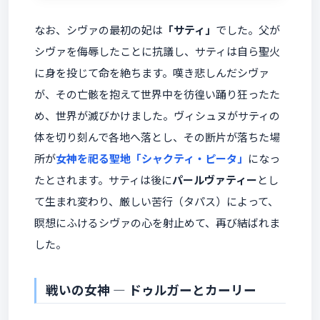
なお、シヴァの最初の妃は
「サティ」
でした。父が
シヴァを侮辱したことに抗議し、サティは自ら聖火
に身を投じて命を絶ちます。嘆き悲しんだシヴァ
が、その亡骸を抱えて世界中を彷徨い踊り狂ったた
め、世界が滅びかけました。ヴィシュヌがサティの
体を切り刻んで各地へ落とし、その断片が落ちた場
所が
女神を祀る聖地「シャクティ・ピータ」
になっ
たとされます。サティは後に
パールヴァティー
とし
て生まれ変わり、厳しい苦行（タパス）によって、
瞑想にふけるシヴァの心を射止めて、再び結ばれま
した。
戦いの女神 ― ドゥルガーとカーリー