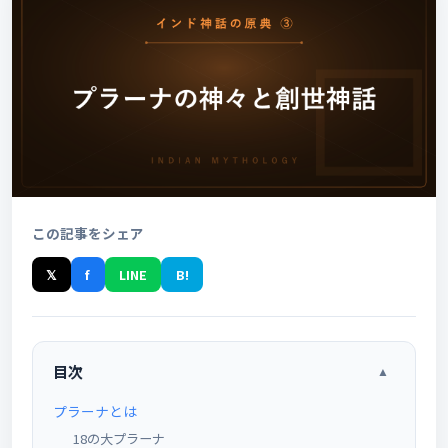
この記事をシェア
𝕏
f
LINE
B!
目次
▲
プラーナとは
18の大プラーナ