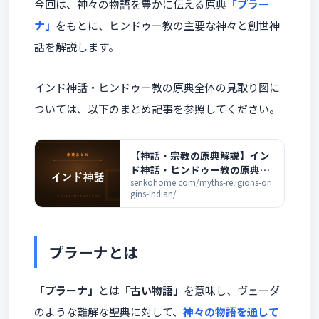
今回は、神々の物語を豊かに伝える原典
「プラー
ナ」
をもとに、ヒンドゥー教の主要な神々と創世神
話を解説します。
インド神話・ヒンドゥー教の原典全体の見取り図に
ついては、以下のまとめ記事を参照してください。
【神話・宗教の原典解説】イン
ド神話・ヒンドゥー教の原典ま
とめ ― ヴェーダから二大叙事詩
senkohome.com/myths-religions-ori
gins-indian/
まで
プラーナとは
「プラーナ」
とは
「古い物語」
を意味し、ヴェーダ
のような難解な聖典に対して、
神々の物語を通して