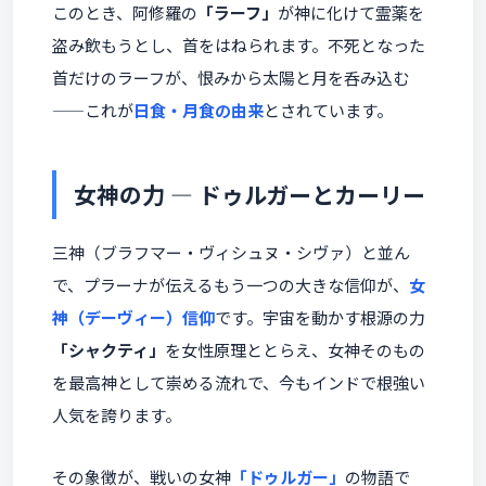
このとき、阿修羅の
「ラーフ」
が神に化けて霊薬を
盗み飲もうとし、首をはねられます。不死となった
首だけのラーフが、恨みから太陽と月を呑み込む
——これが
日食・月食の由来
とされています。
女神の力 ― ドゥルガーとカーリー
三神（ブラフマー・ヴィシュヌ・シヴァ）と並ん
で、プラーナが伝えるもう一つの大きな信仰が、
女
神（デーヴィー）信仰
です。宇宙を動かす根源の力
「シャクティ」
を女性原理ととらえ、女神そのもの
を最高神として崇める流れで、今もインドで根強い
人気を誇ります。
その象徴が、戦いの女神
「ドゥルガー」
の物語で