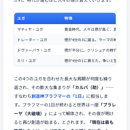
ユガ
特徴
サティヤ・ユガ
黄金時代。人々は徳が高く、真理に生
トレーター・ユガ
徳が4分の3に減る。ラーマの時代
ドヴァーパラ・ユガ
徳が半分に。クリシュナの時代
カリ・ユガ
徳が4分の1に衰えた、争いと堕落の
この4つのユガを合わせた長大な周期が何度も繰り
返され、その膨大な集まりが
「カルパ（劫）」
——
すなわち
創造神ブラフマーの「1日」
に相当しま
す。ブラフマーの1日が終わると世界は一度
「プラレ
ーヤ（大破壊）」
によって解体され、その夜が明け
ると再び創造が始まる、とされます。
「現在は最も