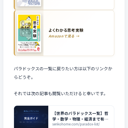
よくわかる思考実験
Amazonで見る →
パラドックスの一覧に戻りたい方は以下のリンクか
らどうぞ。
それでは次の記事も閲覧いただけると幸いです。
【世界のパラドックス一覧】哲
学・数学・物理・経済まで有名
パラドックスを完全解説
senkohome.com/paradox-list/