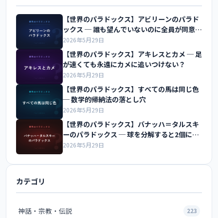
【世界のパラドックス】アビリーンのパラド
ックス ─ 誰も望んでいないのに全員が同意す
る
2026年5月29日
【世界のパラドックス】アキレスとカメ ─ 足
が速くても永遠にカメに追いつけない？
2026年5月29日
【世界のパラドックス】すべての馬は同じ色
─ 数学的帰納法の落とし穴
2026年5月29日
【世界のパラドックス】バナッハ＝タルスキ
ーのパラドックス ─ 球を分解すると2個に増
える？
2026年5月29日
カテゴリ
神話・宗教・伝説
223