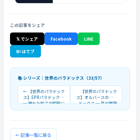
この記事をシェア
𝕏 でシェア
Facebook
LINE
B! はてブ
📚 シリーズ：世界のパラドックス（33/57）
← 【世界のパラドック
【世界のパラドック
ス】EPRパラドックス
ス】オルバースのパラ
─ 離れた粒子が瞬時に
ドックス ─ 星が無限
影響し合う不思議
にあるなら夜空はなぜ
暗いのか →
← 記事一覧に戻る