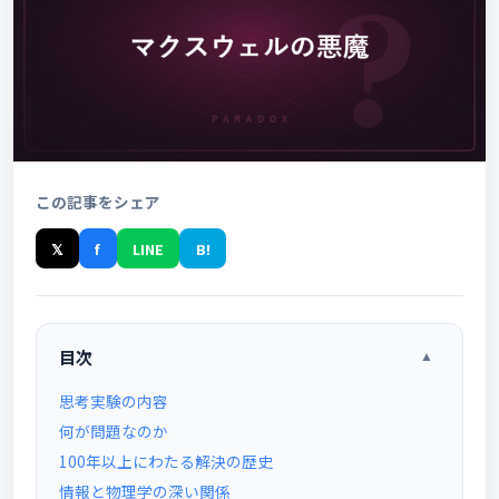
この記事をシェア
𝕏
f
LINE
B!
目次
▲
思考実験の内容
何が問題なのか
100年以上にわたる解決の歴史
情報と物理学の深い関係