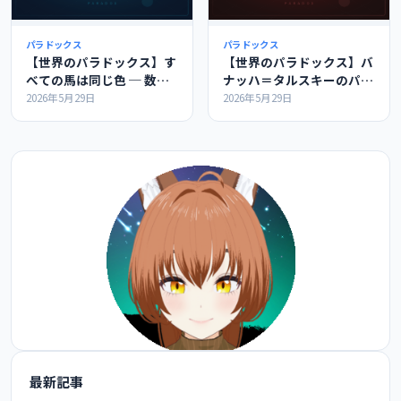
パラドックス
パラドックス
【世界のパラドックス】す
【世界のパラドックス】バ
べての馬は同じ色 ─ 数学
ナッハ＝タルスキーのパラ
的帰納法の落とし穴
ドックス ─ 球を分解する
2026年5月29日
2026年5月29日
と2個に増える？
最新記事
@FoxEngineer777 をフォロー