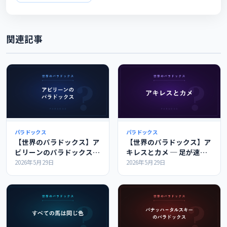
関連記事
パラドックス
パラドックス
【世界のパラドックス】ア
【世界のパラドックス】ア
ビリーンのパラドックス
キレスとカメ ─ 足が速く
─ 誰も望んでいないのに
ても永遠にカメに追いつけ
2026年5月29日
2026年5月29日
全員が同意する
ない？