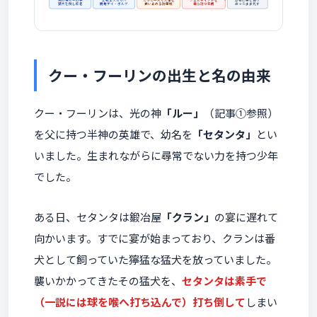
猛犬を倒し改名
魔槍ゲイ・ボルグ
食い止める防衛戦
自ら討つ悲劇
立ったまま死す
クー・フーリンの出生と名の由来
クー・フーリンは、光の神
「ルー」
（記事①参照）
を父に持つ半神の英雄で、幼名を
「セタンタ」
とい
いました。生まれながらに尋常でない力を持つ少年
でした。
ある日、セタンタは鍛冶屋
「クラン」
の宴に遅れて
向かいます。すでに宴が始まっており、クランは番
犬として飼っていた獰猛な猛犬を放っていました。
襲いかかってきたその猛犬を、
セタンタは素手で
（一説には球を喉へ打ち込んで）打ち倒して
しまい