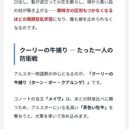
び出し、髪が逆立って火花を散らし、頭から黒い血
の柱が噴き上がる——
敵味方の区別もつかなくなる
ほどの戦闘狂乱状態
になり、誰も彼を止められなく
なるのです。
クーリーの牛捕り ― たった一人の
防衛戦
アルスター物語群の中心となるのが、
「クーリーの
牛捕り（ターン・ボー・クアルンゲ）」
です。
コノートの女王
「メイヴ」
は、夫との財産比べに勝
つため、アルスターにいる名高い
「茶色い牡牛」
を
奪おうと、大軍を率いて攻め込みます。