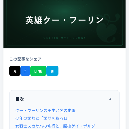
この記事をシェア
𝕏
f
LINE
B!
目次
▲
クー・フーリンの出生と名の由来
少年の武勲と「武器を取る日」
女戦士スカサハの修行と、魔槍ゲイ・ボルグ