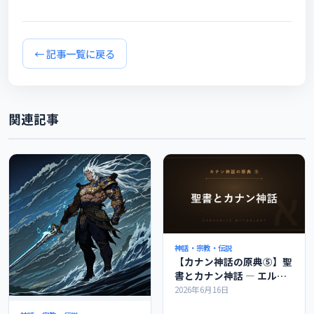
ールを解説
解説 →
← 記事一覧に戻る
関連記事
神話・宗教・伝説
【カナン神話の原典⑤】聖
書とカナン神話 ― エル・
バアル・レヴィアタンのつ
2026年6月16日
ながりを解説