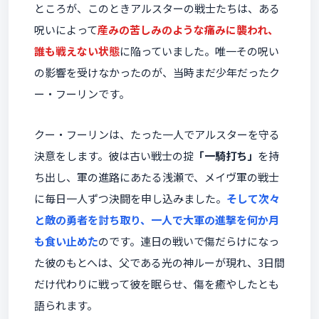
ところが、このときアルスターの戦士たちは、ある
呪いによって
産みの苦しみのような痛みに襲われ、
誰も戦えない状態
に陥っていました。唯一その呪い
の影響を受けなかったのが、当時まだ少年だったク
ー・フーリンです。
クー・フーリンは、たった一人でアルスターを守る
決意をします。彼は古い戦士の掟
「一騎打ち」
を持
ち出し、軍の進路にあたる浅瀬で、メイヴ軍の戦士
に毎日一人ずつ決闘を申し込みました。
そして次々
と敵の勇者を討ち取り、一人で大軍の進撃を何か月
も食い止めた
のです。連日の戦いで傷だらけになっ
た彼のもとへは、父である光の神ルーが現れ、3日間
だけ代わりに戦って彼を眠らせ、傷を癒やしたとも
語られます。