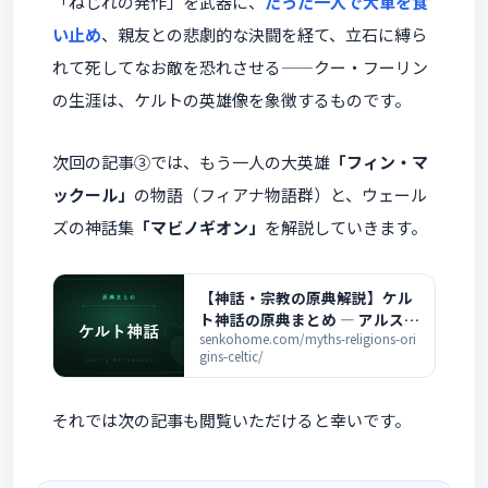
「ねじれの発作」を武器に、
たった一人で大軍を食
い止め
、親友との悲劇的な決闘を経て、立石に縛ら
れて死してなお敵を恐れさせる——クー・フーリン
の生涯は、ケルトの英雄像を象徴するものです。
次回の記事③では、もう一人の大英雄
「フィン・マ
ックール」
の物語（フィアナ物語群）と、ウェール
ズの神話集
「マビノギオン」
を解説していきます。
【神話・宗教の原典解説】ケル
ト神話の原典まとめ ― アルスタ
ー物語群と全記事の一覧
senkohome.com/myths-religions-ori
gins-celtic/
それでは次の記事も閲覧いただけると幸いです。