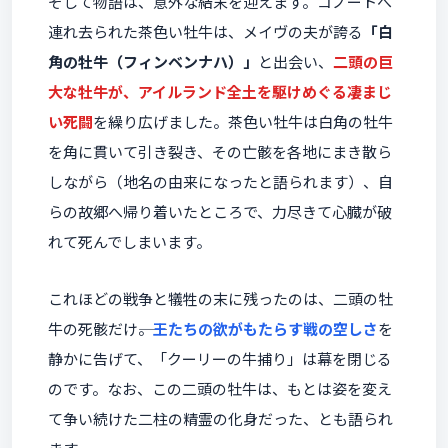
そして物語は、意外な結末を迎えます。コノートへ
連れ去られた茶色い牡牛は、メイヴの夫が誇る
「白
角の牡牛（フィンベンナハ）」
と出会い、
二頭の巨
大な牡牛が、アイルランド全土を駆けめぐる凄まじ
い死闘
を繰り広げました。茶色い牡牛は白角の牡牛
を角に貫いて引き裂き、その亡骸を各地にまき散ら
しながら（地名の由来になったと語られます）、自
らの故郷へ帰り着いたところで、力尽きて心臓が破
れて死んでしまいます。
これほどの戦争と犠牲の末に残ったのは、二頭の牡
牛の死骸だけ――。
王たちの欲がもたらす戦の空しさ
を
静かに告げて、「クーリーの牛捕り」は幕を閉じる
のです。なお、この二頭の牡牛は、もとは姿を変え
て争い続けた二柱の精霊の化身だった、とも語られ