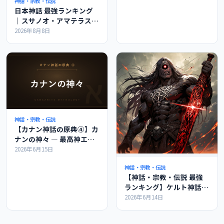
神話・宗教・伝説
日本神話 最強ランキング
｜スサノオ・アマテラスは
世界で何位か
2026年8月8日
神話・宗教・伝説
【カナン神話の原典④】カ
ナンの神々 ― 最高神エル
とバアル、神々の会議を解
2026年6月15日
説
神話・宗教・伝説
【神話・宗教・伝説 最強
ランキング】ケルト神話の
最強ランキングの紹介
2026年6月14日