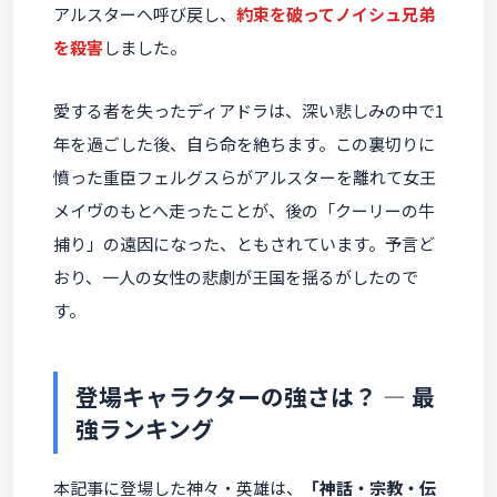
アルスターへ呼び戻し、
約束を破ってノイシュ兄弟
を殺害
しました。
愛する者を失ったディアドラは、深い悲しみの中で1
年を過ごした後、自ら命を絶ちます。この裏切りに
憤った重臣フェルグスらがアルスターを離れて女王
メイヴのもとへ走ったことが、後の「クーリーの牛
捕り」の遠因になった、ともされています。予言ど
おり、一人の女性の悲劇が王国を揺るがしたので
す。
登場キャラクターの強さは？ ― 最
強ランキング
本記事に登場した神々・英雄は、
「神話・宗教・伝