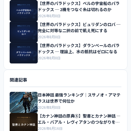
【世界のパラドックス】ベルの宇宙船のパラ
ドックス ─ 2機をつなぐ糸は切れるのか
2026年8月8日
【世界のパラドックス】ビュリダンのロバ ─
完全に対等な二択の前で飢え死にする
2026年8月8日
【世界のパラドックス】ダランベールのパラ
ドックス ─ 理論上、水の抵抗はゼロになる
2026年8月8日
関連記事
日本神話 最強ランキング｜スサノオ・アマテ
ラスは世界で何位か
2026年8月8日
【カナン神話の原典⑤】聖書とカナン神話 ―
エル・バアル・レヴィアタンのつながりを解
説
2026年6月16日