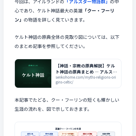
今回は、アイルランドの
「アルスター物語群」
の中
心であり、ケルト神話最大の英雄
「クー・フーリ
ン」
の物語を詳しく見ていきます。
ケルト神話の原典全体の見取り図については、以下
のまとめ記事を参照してください。
【神話・宗教の原典解説】ケル
ト神話の原典まとめ ― アルスタ
ー物語群と全記事の一覧
senkohome.com/myths-religions-ori
gins-celtic/
本記事でたどる、クー・フーリンの短くも輝かしい
生涯の流れを、図で示しておきます。
英雄クー・フーリンの生涯
出生と名
修行と武装
クーリーの牛捕り
親友との決闘
英雄の最期
光の神ルーの子
女戦士スカサハ
たった一人で大軍を
フェルディアドを
立石に身を縛り