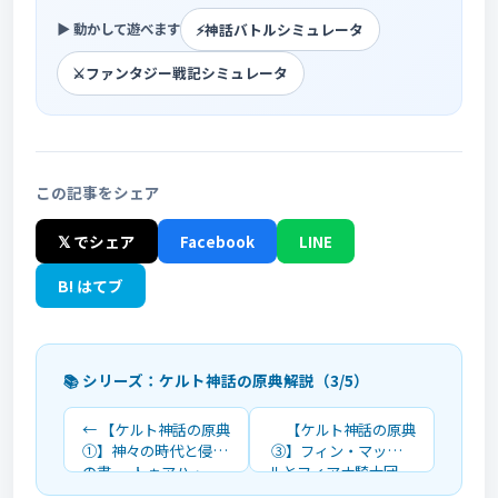
⚡
神話バトルシミュレータ
▶ 動かして遊べます
⚔️
ファンタジー戦記シミュレータ
この記事をシェア
𝕏 でシェア
Facebook
LINE
B! はてブ
📚 シリーズ：ケルト神話の原典解説（3/5）
← 【ケルト神話の原典
【ケルト神話の原典
①】神々の時代と侵略
③】フィン・マックー
の書 ― トゥアハ・
ルとフィアナ騎士団 ―
デ・ダナーンとフォモ
知恵の鮭と常若の国を