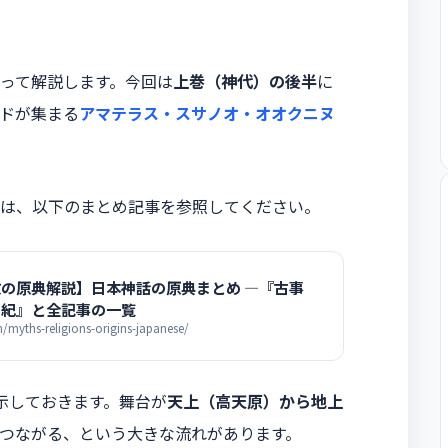
って解説します。今回は
上巻（神代）の後半
に
ドが集まる
アマテラス・スサノオ・オオクニヌ
は、以下のまとめ記事を参照してください。
の原典解説】日本神話の原典まとめ ―『古事
書紀』と全記事の一覧
yths-religions-origins-japanese/
示しておきます。舞台が
天上（高天原）から地上
つながる、という大きな流れがあります。