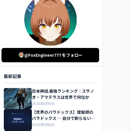
@FoxEngineer777 をフォロー
最新記事
日本神話 最強ランキング｜スサノ
オ・アマテラスは世界で何位か
2026年8月8日
【世界のパラドックス】理髪師の
パラドックス ─ 自分で剃らない人
だけを剃る床屋
2026年8月8日