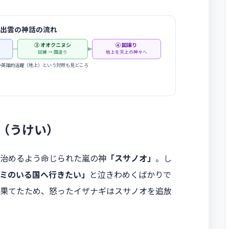
出雲の神話の流れ
③ オオクニヌシ
④ 国譲り
試練 → 国造り
地上を天上の神々へ
→英雄的活躍（地上）という対照も見どころ
（うけい）
治めるよう命じられた嵐の神
「スサノオ」
。し
ミのいる国へ行きたい」
と泣きわめくばかりで
果てたため、怒ったイザナギはスサノオを追放