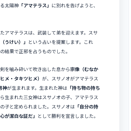
る太陽神
「アマテラス」
に別れを告げようと、
たアマテラスは、武装して弟を迎えます。スサ
（うけい）」
という占いを提案します。これ
の結果で正邪を占うものでした。
剣を噛み砕いて吹き出した息から
宗像（むなか
ヒメ・タキツヒメ）
が、スサノオがアマテラス
男神
が生まれます。生まれた神は
「持ち物の持ち
ら生まれた三女神はスサノオの子、アマテラス
の子と定められました。スサノオは
「自分の持
心が潔白な証だ」
として勝利を宣言しました。