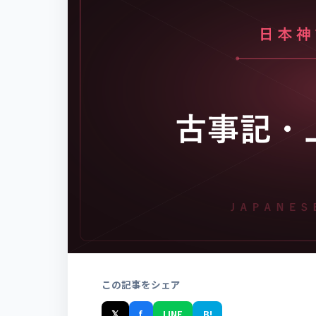
この記事をシェア
𝕏
f
LINE
B!