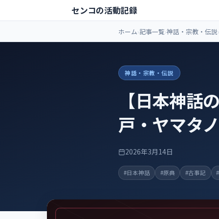
センコの活動記録
ホーム
記事一覧
神話・宗教・伝説
神話・宗教・伝説
【日本神話の
戸・ヤマタ
2026年3月14日
#日本神話
#原典
#古事記