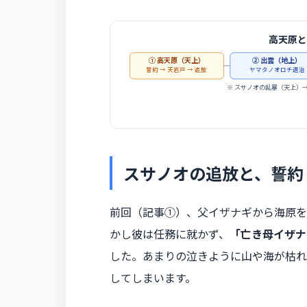
高天原と
① 高天原（天上）
② 出雲（地上）
誓約 → 天岩戸 → 追放
ヤマタノオロチ退治
※ スサノオの乱暴（天上）
スサノオの追放と、誓約
前回（記事①）、父イザナギから海原を
かし彼は任務に就かず、
「亡き母イザナ
した。あまりの泣きように山や海が枯れ
してしまいます。