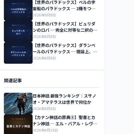
【世界のパラドックス】ベルの宇
宙船のパラドックス ─ 2機をつな
ぐ糸は切れるのか
2026年8月8日
【世界のパラドックス】ビュリダ
ンのロバ ─ 完全に対等な二択の前
で飢え死にする
2026年8月8日
【世界のパラドックス】ダランベ
ールのパラドックス ─ 理論上、水
の抵抗はゼロになる
2026年8月8日
関連記事
日本神話 最強ランキング｜スサノ
オ・アマテラスは世界で何位か
2026年8月8日
【カナン神話の原典⑤】聖書とカ
ナン神話 ― エル・バアル・レヴィ
アタンのつながりを解説
2026年6月16日