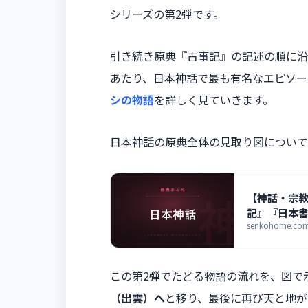
シリーズの第2弾です。
引き続き原典『古事記』の記述の順に沿
あたり、日本神話で最も有名なエピソー
シの物語
を詳しく見ていきます。
日本神話の原典全体の見取り図について
【神話・宗教
記』『日本
senkohome.com/m
この第2弾でたどる物語の流れを、図で
（出雲）へ
と移り、最後に再び天と地が