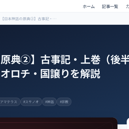
ホーム
記事一覧
【日本神話の原典②】古事記・上
巻（後半）― 天岩戸・ヤマタノオ
ロチ・国譲りを解説
原典②】古事記・上巻（後半
ノオロチ・国譲りを解説
#アマテラス
#スサノオ
#神話
#宗教