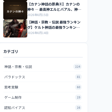
【カナン神話の原典④】カナンの
神々 ― 最高神エルとバアル、神々
の会議を解説
2026年6月15日
【神話・宗教・伝説 最強ランキン
グ】ケルト神話の最強ランキング
の紹介
2026年6月14日
カテゴリ
神話・宗教・伝説
224
パラドックス
81
思考実験
60
ゲーム制作
29
認知バイアス
26