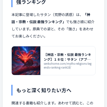
強ランキング
本記事に登場したサタン（荒野の誘惑）は、
「神
話・宗教・伝説 最強ランキング」
でも強さ順に紹介
しています。原典での姿と、その「強さ」をあわせ
てお楽しみください。
【神話・宗教・伝説 最強ランキ
ング】１８位：サタン（アブラ
ハム系列の宗教）の紹介
senkohome.com/myths-religions-leg
ends-ranking-rank18/
もっと深く知りたい方へ
関連する書籍も紹介します。あわせて読むと、この