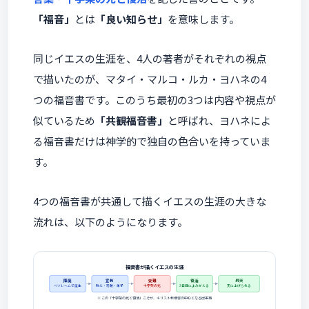
「福音」
とは
「良い知らせ」
を意味します。
同じイエスの生涯を、4人の著者がそれぞれの視点
で描いたのが、マタイ・マルコ・ルカ・ヨハネの4
つの福音書です。このうち最初の3つは内容や視点が
似ているため
「共観福音書」
と呼ばれ、ヨハネによ
る福音書だけは神学的で独自の色合いを持っていま
す。
4つの福音書が共通して描くイエスの生涯の大きな
流れは、以下のようになります。
福音書が描くイエスの生涯
降誕
宣教
受難
復活
昇天
ベツレヘムで誕生
教え・奇跡・弟子
十字架の死
3日目によみがえる
天に上げられる
※ この「十字架の死と復活」こそが、キリスト教信仰の中心となる出来事