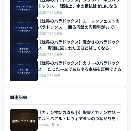
ドックス ─ 理論上、水の抵抗はゼロになる
2026年8月10日
【世界のパラドックス】エーレンフェストの
パラドックス ─ 回る円盤の円周率が π でな
くなる
2026年8月10日
【世界のパラドックス】豊かさのパラドック
ス ─ 資源に恵まれた国ほど貧しくなる
2026年8月10日
【世界のパラドックス】カリーのパラドック
ス ─ たった一文であらゆる主張を証明できる
2026年8月9日
関連記事
【カナン神話の原典⑤】聖書とカナン神話 ―
エル・バアル・レヴィアタンのつながりを解
説
2026年6月16日