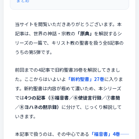
まとめ
当サイトを閲覧いただきありがとうございます。本
記事は、世界の神話・宗教の
「原典」
を解説するシ
リーズの一篇で、キリスト教の聖書を扱う全8記事の
うちの第5弾です。
前回までの4記事で旧約聖書39巻を解説してきまし
た。ここからはいよいよ
「新約聖書」27巻
に入りま
す。新約聖書は内容が極めて濃いため、本シリーズ
では
4つの記事（⑤福音書／⑥使徒言行録／⑦書簡
／⑧ヨハネの黙示録）
に分けて、じっくり解説して
いきます。
本記事で扱うのは、その中心である
「福音書」4巻――