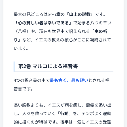
最大の見どころは5〜7章の
「山上の説教」
です。
「心の貧しい者は幸いである」
で始まる八つの幸い
（八福）や、現在も世界中で唱えられる
「主の祈
り」
など、イエスの教えの核心がここに凝縮されて
います。
第2巻 マルコによる福音書
4つの福音書の中で
最も古く、最も短い
とされる福
音書です。
長い説教よりも、イエスが病を癒し、悪霊を追い出
し、人々を救っていく
「行動」
を、テンポよく躍動
的に描くのが特徴です。後半は一気にイエスの受難