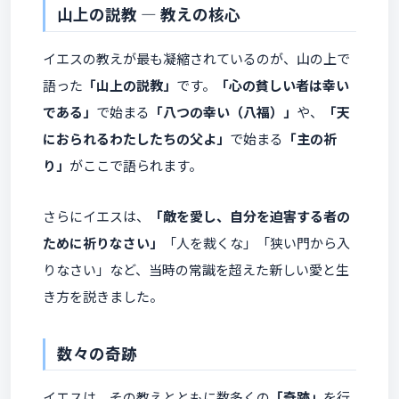
山上の説教 ― 教えの核心
イエスの教えが最も凝縮されているのが、山の上で
語った
「山上の説教」
です。
「心の貧しい者は幸い
である」
で始まる
「八つの幸い（八福）」
や、
「天
におられるわたしたちの父よ」
で始まる
「主の祈
り」
がここで語られます。
さらにイエスは、
「敵を愛し、自分を迫害する者の
ために祈りなさい」
「人を裁くな」「狭い門から入
りなさい」など、当時の常識を超えた新しい愛と生
き方を説きました。
数々の奇跡
イエスは、その教えとともに数多くの
「奇跡」
を行