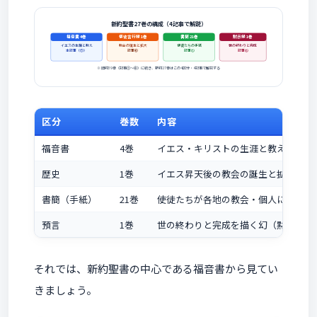
新約聖書27巻の構成（4記事で解説）
福音書 4巻
使徒言行録 1巻
書簡 21巻
黙示録 1巻
イエスの生涯と教え
教会の誕生と拡大
使徒たちの手紙
世の終わりと完成
本記事（⑤）
記事⑥
記事⑦
記事⑧
※ 旧約39巻（記事①〜④）に続き、新約27巻はこの4区分・4記事で解説する
区分
巻数
内容
福音書
4巻
イエス・キリストの生涯と教え
歴史
1巻
イエス昇天後の教会の誕生と拡大
書簡（手紙）
21巻
使徒たちが各地の教会・個人に宛てた
預言
1巻
世の終わりと完成を描く幻（黙示録）
それでは、新約聖書の中心である福音書から見てい
きましょう。