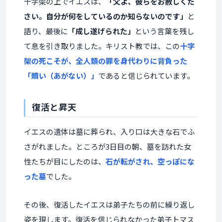
十字架の上でイエスは、
「父よ、彼らをお赦しくだ
さい。自分が何をしているのか知らないのです」
と
語り、最後に
「成し遂げられた」
という言葉を残し
て息を引き取りました。キリスト教では、この
十字
架の死こそが、全人類の罪を身代わりに背負った
「贖い（あがない）」
であると信じられています。
復活と昇天
イエスの遺体は墓に葬られ、入り口は大きな石でふ
さがれました。ところが3日目の朝、墓を訪れた女
性たちが目にしたのは、
石が転がされ、空っぽにな
った墓
でした。
その後、復活したイエスは弟子たちの前に繰り返し
姿を現します。復活を信じられなかった弟子トマス