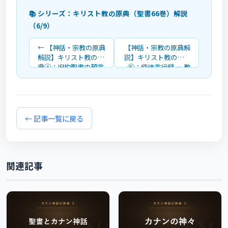
📚 シリーズ：キリスト教の原典（聖書66巻）解説
（6/9）
← 【神話・宗教の原典
【神話・宗教の原典解
解説】キリスト教の原
説】キリスト教の原典
典④：旧約聖書の預言
⑥：使徒言行録 ― 教
書17巻を1巻ずつ解説
会の誕生とパウロの伝
道を解説 →
← 記事一覧に戻る
関連記事