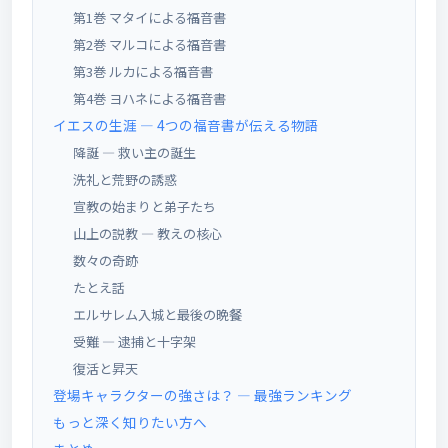
第1巻 マタイによる福音書
第2巻 マルコによる福音書
第3巻 ルカによる福音書
第4巻 ヨハネによる福音書
イエスの生涯 ― 4つの福音書が伝える物語
降誕 ― 救い主の誕生
洗礼と荒野の誘惑
宣教の始まりと弟子たち
山上の説教 ― 教えの核心
数々の奇跡
たとえ話
エルサレム入城と最後の晩餐
受難 ― 逮捕と十字架
復活と昇天
登場キャラクターの強さは？ ― 最強ランキング
もっと深く知りたい方へ