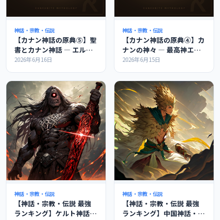
神話・宗教・伝説
神話・宗教・伝説
【カナン神話の原典⑤】聖
【カナン神話の原典④】カ
書とカナン神話 ― エル・
ナンの神々 ― 最高神エル
バアル・レヴィアタンのつ
とバアル、神々の会議を解
2026年6月16日
2026年6月15日
ながりを解説
説
神話・宗教・伝説
神話・宗教・伝説
【神話・宗教・伝説 最強
【神話・宗教・伝説 最強
ランキング】ケルト神話の
ランキング】中国神話・道