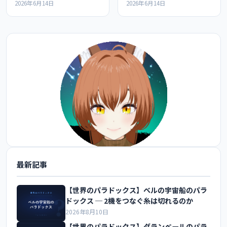
最強ランキングの紹介
教の最強ランキングの紹介
2026年6月14日
2026年6月14日
最新記事
@FoxEngineer777 をフォロー
【世界のパラドックス】ベルの宇宙船のパラ
ドックス ─ 2機をつなぐ糸は切れるのか
2026年8月10日
【世界のパラドックス】ダランベールのパラ