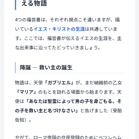
える物語
4つの福音書は、それぞれ視点こそ違いますが、描
いている
イエス・キリストの生涯
は共通していま
す。ここでは、福音書が伝えるイエスの生涯を、主
な出来事に沿ってたどっていきましょう。
降誕 ― 救い主の誕生
物語は、天使
「ガブリエル」
が、まだ結婚前の乙女
「マリア」
のもとを訪れる場面から始まります。天
使は
「あなたは聖霊によって男の子を身ごもる。そ
の子を救い主と名づけなさい」
と告げました（受胎
告知）。
やがて、ローマ帝国の住民登録のためにベツレヘム