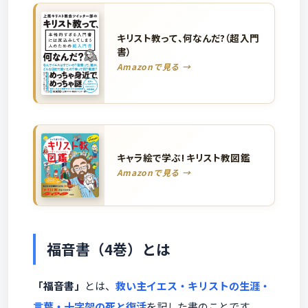
キリスト教って、何なんだ?（超入門
書）
Amazonで見る →
キャラ絵で学ぶ! キリスト教図鑑
Amazonで見る →
福音書（4巻）とは
「福音書」
とは、
救い主イエス・キリストの生涯・
言葉・十字架の死と復活
を記した書のことです。