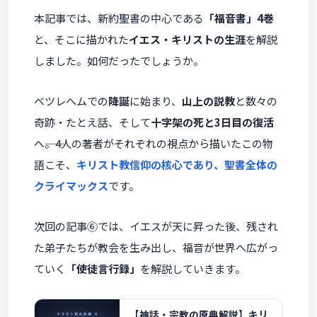
本記事では、新約聖書の中心である
「福音書」4巻
と、そこに描かれた
イエス・キリストの生涯
を解説
しました。如何だったでしょうか。
ベツレヘムでの
降誕
に始まり、
山上の説教
と数々の
奇跡・たとえ話、そして
十字架の死と3日目の復活
へ――。4人の著者がそれぞれの視点から描いたこの物
語こそ、
キリスト教信仰の核心であり、聖書全体の
クライマックス
です。
次回の記事⑥では、イエスが天に昇った後、残され
た弟子たちが教会を生み出し、福音が世界へ広がっ
ていく
「使徒言行録」
を解説していきます。
【神話・宗教の原典解説】キリ