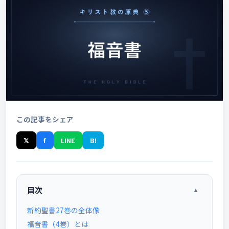
この記事をシェア
𝕏
f
LINE
B!
目次
▲
新約聖書27巻の全体像
福音書（4巻）とは