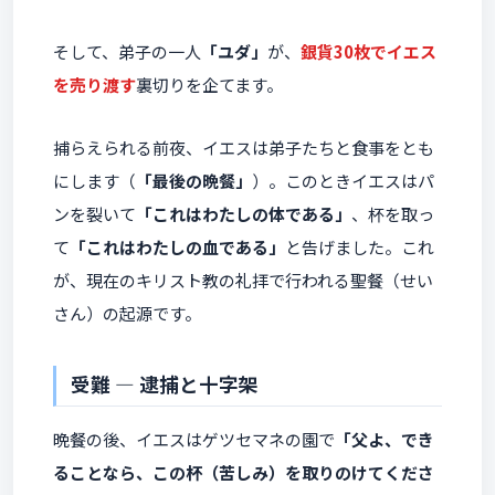
そして、弟子の一人
「ユダ」
が、
銀貨30枚でイエス
を売り渡す
裏切りを企てます。
捕らえられる前夜、イエスは弟子たちと食事をとも
にします（
「最後の晩餐」
）。このときイエスはパ
ンを裂いて
「これはわたしの体である」
、杯を取っ
て
「これはわたしの血である」
と告げました。これ
が、現在のキリスト教の礼拝で行われる聖餐（せい
さん）の起源です。
受難 ― 逮捕と十字架
晩餐の後、イエスはゲツセマネの園で
「父よ、でき
ることなら、この杯（苦しみ）を取りのけてくださ