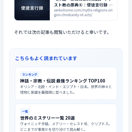
スト教の原典⑥：使徒言行録 ―
教会の誕生とパウロの伝道を解
senkohome.com/myths-religions-ori
gins-christianity-nt-acts/
説
それでは次の記事も閲覧いただけると幸いです。
こちらもよく読まれています
ランキング
神話・宗教・伝説 最強ランキング TOP100
ギリシア・北欧・インド・エジプト・日本。世界の神々と
怪物と英雄を最強順に並べました。
一覧
世界のミステリー一覧 20選
ヴォイニッチ手稿、メアリー・セレスト号、クリプトス。
どこまでが事実かを切り分けて読み解く。