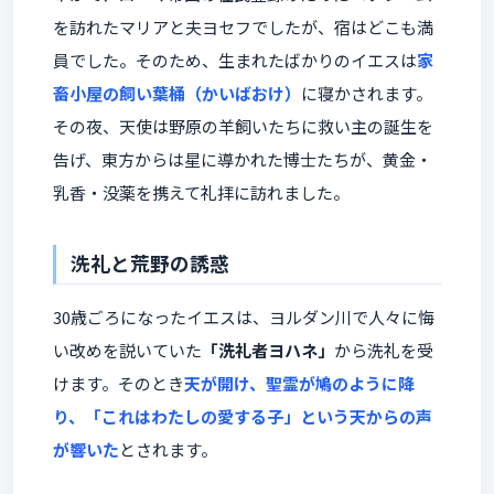
を訪れたマリアと夫ヨセフでしたが、宿はどこも満
員でした。そのため、生まれたばかりのイエスは
家
畜小屋の飼い葉桶（かいばおけ）
に寝かされます。
その夜、天使は野原の羊飼いたちに救い主の誕生を
告げ、東方からは星に導かれた博士たちが、黄金・
乳香・没薬を携えて礼拝に訪れました。
洗礼と荒野の誘惑
30歳ごろになったイエスは、ヨルダン川で人々に悔
い改めを説いていた
「洗礼者ヨハネ」
から洗礼を受
けます。そのとき
天が開け、聖霊が鳩のように降
り、「これはわたしの愛する子」という天からの声
が響いた
とされます。