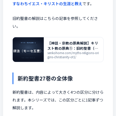
すなわちイエス・キリストの生涯と教え
です。
旧約聖書の解説はこちらの記事を参照してくださ
い。
【神話・宗教の原典解説】キリ
スト教の原典①：旧約聖書（律
法・モーセ五書）を1巻ずつ解
senkohome.com/myths-religions-ori
gins-christianity-ot1/
説
新約聖書27巻の全体像
新約聖書は、内容によって大きく4つの区分に分けら
れます。本シリーズでは、この区分ごとに1記事ずつ
解説します。