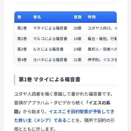
巻
巻名
章数
特徴
第1巻
マタイによる福音書
28章
ユダヤ人向け。イエスを
第2巻
マルコによる福音書
16章
最古・最短。行動的なイ
第3巻
ルカによる福音書
24章
異邦人・弱者への愛。慈
第4巻
ヨハネによる福音書
21章
神学的。イエスを「神の
第1巻 マタイによる福音書
ユダヤ人読者を強く意識して書かれた福音書です。
冒頭がアブラハム・ダビデから続く
「イエスの系
図」
から始まり、
イエスこそ旧約聖書が予告してき
た救い主（メシア）である
ことを、随所で旧約の引
用とともに示します。