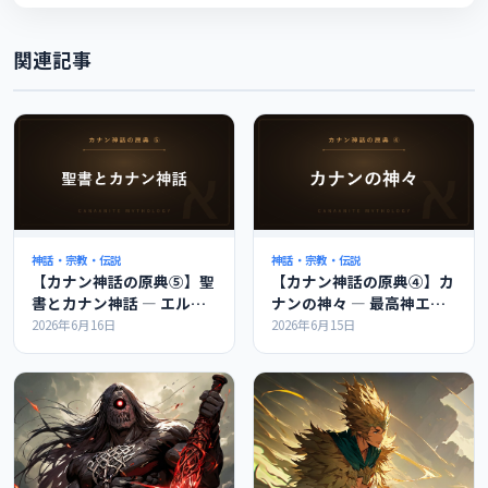
関連記事
神話・宗教・伝説
神話・宗教・伝説
【カナン神話の原典⑤】聖
【カナン神話の原典④】カ
書とカナン神話 ― エル・
ナンの神々 ― 最高神エル
バアル・レヴィアタンのつ
とバアル、神々の会議を解
2026年6月16日
2026年6月15日
ながりを解説
説