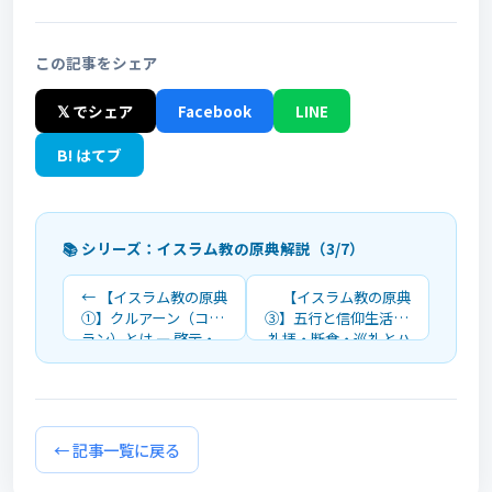
この記事をシェア
𝕏 でシェア
Facebook
LINE
B! はてブ
📚 シリーズ：イスラム教の原典解説（3/7）
← 【イスラム教の原典
【イスラム教の原典
①】クルアーン（コー
③】五行と信仰生活 ―
ラン）とは ― 啓示・
礼拝・断食・巡礼とハ
編纂・構成を詳しく解
ラールを詳しく解説 →
説
← 記事一覧に戻る