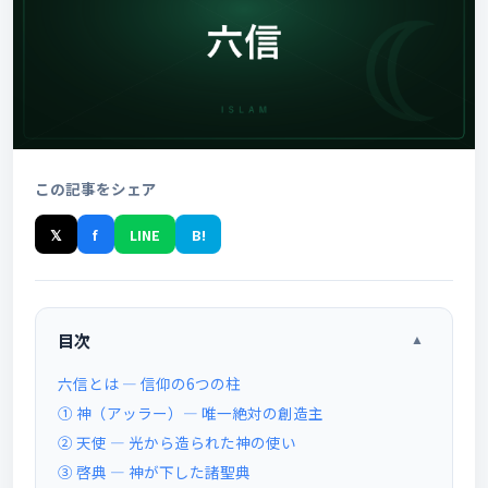
この記事をシェア
𝕏
f
LINE
B!
目次
▲
六信とは ― 信仰の6つの柱
① 神（アッラー）― 唯一絶対の創造主
② 天使 ― 光から造られた神の使い
③ 啓典 ― 神が下した諸聖典