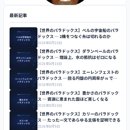
最新記事
@FoxEngineer777 をフォロー
【世界のパラドックス】ベルの宇宙船のパラ
ドックス ─ 2機をつなぐ糸は切れるのか
2026年8月10日
【世界のパラドックス】ダランベールのパラ
ドックス ─ 理論上、水の抵抗はゼロになる
2026年8月10日
【世界のパラドックス】エーレンフェストの
パラドックス ─ 回る円盤の円周率が π でな
くなる
2026年8月10日
【世界のパラドックス】豊かさのパラドック
ス ─ 資源に恵まれた国ほど貧しくなる
2026年8月10日
【世界のパラドックス】カリーのパラドック
ス ─ たった一文であらゆる主張を証明できる
2026年8月9日