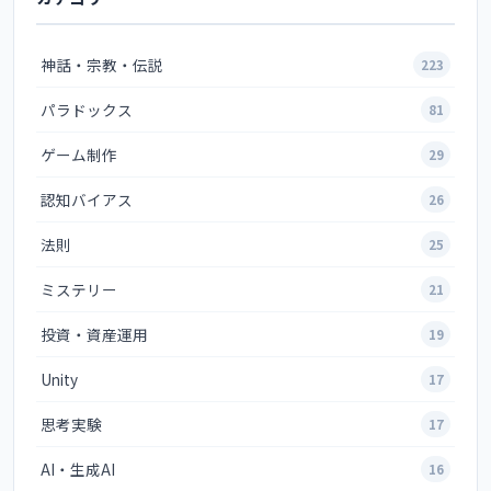
神話・宗教・伝説
223
パラドックス
81
ゲーム制作
29
認知バイアス
26
法則
25
ミステリー
21
投資・資産運用
19
Unity
17
思考実験
17
AI・生成AI
16