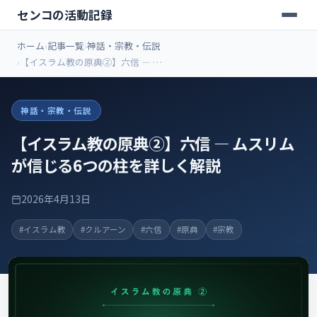
センコの活動記録
ホーム
記事一覧
神話・宗教・伝説
【イスラム教の原典②】六信 ― ム
スリムが信じる6つの柱を詳しく解
説
神話・宗教・伝説
【イスラム教の原典②】六信 ― ムスリム
が信じる6つの柱を詳しく解説
2026年4月13日
#イスラム教
#クルアーン
#六信
#原典
#宗教