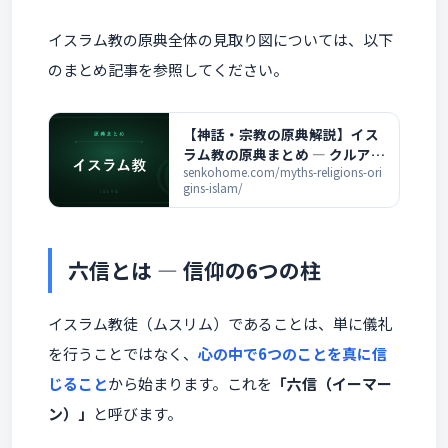
イスラム教の原典全体の見取り図については、以下
のまとめ記事を参照してください。
【神話・宗教の原典解説】イス
ラム教の原典まとめ ― クルアー
ンとハディースの全記事一覧
senkohome.com/myths-religions-ori
gins-islam/
六信とは ― 信仰の6つの柱
イスラム教徒（ムスリム）であることは、単に儀礼
を行うことではなく、
心の中で6つのことを真に信
じること
から始まります。これを
「六信（イーマー
ン）」
と呼びます。