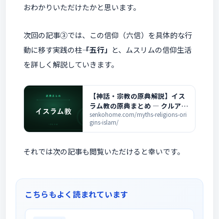
おわかりいただけたかと思います。
次回の記事③では、この信仰（六信）を具体的な行
動に移す実践の柱――
「五行」
と、ムスリムの信仰生活
を詳しく解説していきます。
【神話・宗教の原典解説】イス
ラム教の原典まとめ ― クルアー
ンとハディースの全記事一覧
senkohome.com/myths-religions-ori
gins-islam/
それでは次の記事も閲覧いただけると幸いです。
こちらもよく読まれています