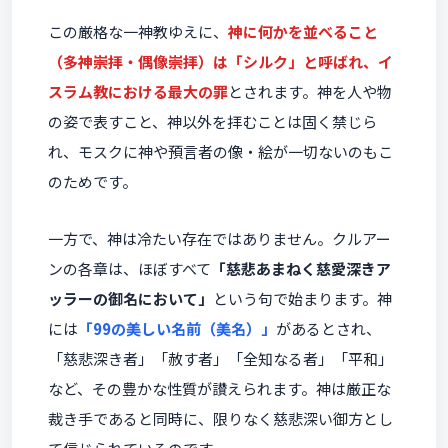
この厳格な一神教ゆえに、
神に何かを並べること
（多神崇拝・偶像崇拝）は「シルク」と呼ばれ、イ
スラム教における最大の罪
とされます。神を人や物
の姿で表すこと、神以外を拝むことは固く禁じら
れ、モスクに神や預言者の像・絵が一切ないのもこ
のためです。
一方で、神は冷たい存在ではありません。クルアー
ンの各章は、ほぼすべて
「慈悲あまねく慈愛深きア
ッラーの御名において」
という句で始まります。神
には
「99の美しい名前（美名）」
があるとされ、
「慈悲深き者」「赦す者」「全知なる者」「平和」
など、その豊かな性質が讃えられます。神は厳正な
裁き手であると同時に、限りなく慈悲深い御方とし