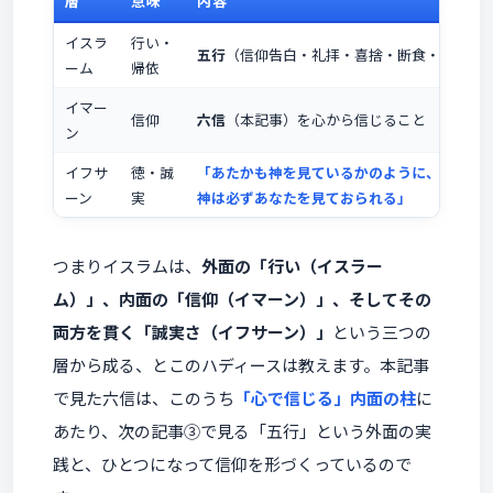
層
意味
内容
イスラ
行い・
五行
（信仰告白・礼拝・喜捨・断食・巡礼）
ーム
帰依
イマー
信仰
六信
（本記事）を心から信じること
ン
イフサ
徳・誠
「あたかも神を見ているかのように、神を礼
ーン
実
神は必ずあなたを見ておられる」
つまりイスラムは、
外面の「行い（イスラー
ム）」、内面の「信仰（イマーン）」、そしてその
両方を貫く「誠実さ（イフサーン）」
という三つの
層から成る、とこのハディースは教えます。本記事
で見た六信は、このうち
「心で信じる」内面の柱
に
あたり、次の記事③で見る「五行」という外面の実
践と、ひとつになって信仰を形づくっているので