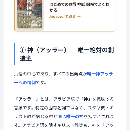
はじめての世界神話 図解でよくわ
かる
Amazonで見る →
① 神（アッラー）― 唯一絶対の創
造主
六信の中心であり、すべての出発点が
唯一神アッラ
ーへの信仰
です。
「アッラー」
とは、アラビア語で
「神」
を意味する
言葉です。特定の固有名詞ではなく、ユダヤ教・キ
リスト教が信じる神と
同じ唯一の神
を指すとされま
す。アラビア語を話すキリスト教徒も、神を「アッ