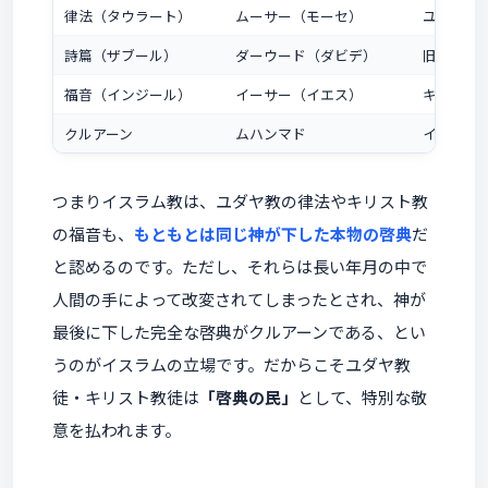
律法（タウラート）
ムーサー（モーセ）
ユダヤ教
詩篇（ザブール）
ダーウード（ダビデ）
旧約聖書
福音（インジール）
イーサー（イエス）
キリスト
クルアーン
ムハンマド
イスラム
つまりイスラム教は、ユダヤ教の律法やキリスト教
の福音も、
もともとは同じ神が下した本物の啓典
だ
と認めるのです。ただし、それらは長い年月の中で
人間の手によって改変されてしまったとされ、神が
最後に下した完全な啓典がクルアーンである、とい
うのがイスラムの立場です。だからこそユダヤ教
徒・キリスト教徒は
「啓典の民」
として、特別な敬
意を払われます。