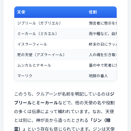
天使
役割
ジブリール（ガブリエル）
預言者に啓示を伝える、
ミーカール（ミカエル）
雨や糧など、自然の恵み
イスラーフィール
終末の日にラッパを吹き
死の天使（アズラーイール）
人の魂を引き取る
ムンカルとナキール
墓の中で死者に信仰を問
マーリク
地獄の番人
このうち、クルアーンが名前を明記しているのは
ジ
ブリール
と
ミーカール
などで、他の天使の名や役割
の多くは伝承によって補われています。なお、天使
とは別に、神が炎から造ったとされる
「ジン（精
霊）」
という存在も信じられています。ジンは天使