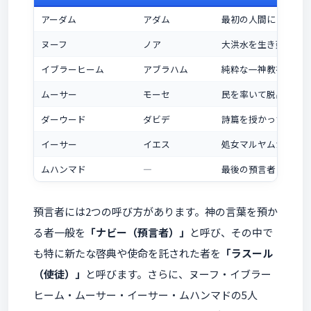
アーダム
アダム
最初の人間にして最
ヌーフ
ノア
大洪水を生き延びる
イブラーヒーム
アブラハム
純粋な一神教を貫き
ムーサー
モーセ
民を率いて脱出し、
ダーウード
ダビデ
詩篇を授かった王
イーサー
イエス
処女マルヤムから生
ムハンマド
―
最後の預言者（クル
預言者には2つの呼び方があります。神の言葉を預か
る者一般を
「ナビー（預言者）」
と呼び、その中で
も特に新たな啓典や使命を託された者を
「ラスール
（使徒）」
と呼びます。さらに、ヌーフ・イブラー
ヒーム・ムーサー・イーサー・ムハンマドの5人