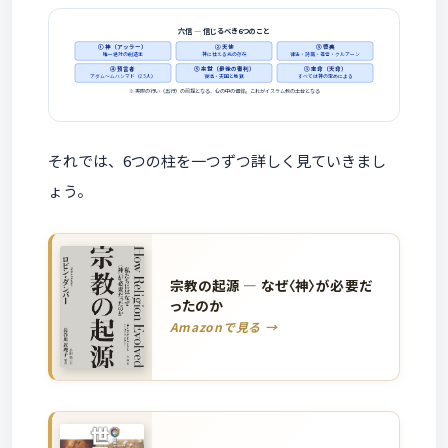
六信 ― 信じるべき6つのこと
① 神（アッラー）
② 天使
③ 啓典
唯一絶対の創造主
神に仕える光の存在
律法・詩篇・福音・クルアーン
④ 預言者
⑤ 来世（最後の審判）
⑥ 定命（天命）
アダム〜ムハンマド（25人）
復活・天国と地獄
すべては神の定めによる
※ 実際の行い（五行）の前提となる、心の中の信仰。これがイスラム教の土台となる
それでは、6つの柱を一つずつ詳しく見ていきまし
ょう。
宗教の起源 ― なぜ〈神〉が必要だ
ったのか
Amazonで見る →