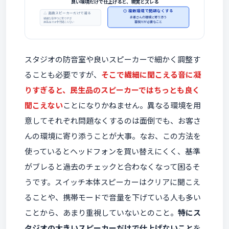
良い環境だけで仕上げると、現実とズレる
◎ 複数環境で問題なくする
△ 高級スピーカーだけで凝る
お客さんの環境に寄り添う
繊細な音作りに寄りすぎ
面倒だが必要なこと
民生品では全然聞こえない
スタジオの防音室や良いスピーカーで細かく調整す
ることも必要ですが、
そこで繊細に聞こえる音に凝
りすぎると、民生品のスピーカーではちっとも良く
聞こえない
ことになりかねません。異なる環境を用
意してそれぞれ問題なくするのは面倒でも、お客さ
んの環境に寄り添うことが大事。なお、この方法を
使っているとヘッドフォンを買い替えにくく、基準
がブレると過去のチェックと合わなくなって困るそ
うです。スイッチ本体スピーカーはクリアに聞こえ
ることや、携帯モードで音量を下げている人も多い
ことから、あまり重視していないとのこと。
特にス
タジオの大きいスピーカーだけで仕上げないこと
を