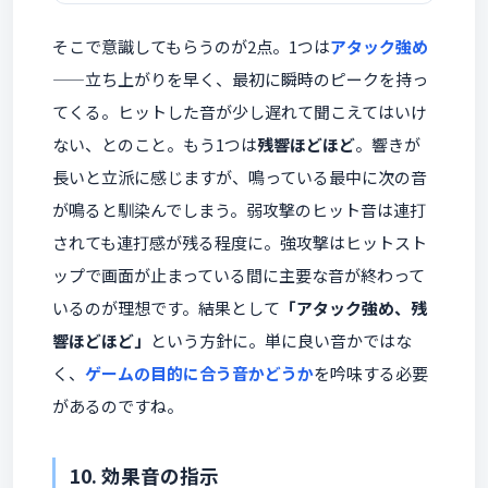
そこで意識してもらうのが2点。1つは
アタック強め
——立ち上がりを早く、最初に瞬時のピークを持っ
てくる。ヒットした音が少し遅れて聞こえてはいけ
ない、とのこと。もう1つは
残響ほどほど
。響きが
長いと立派に感じますが、鳴っている最中に次の音
が鳴ると馴染んでしまう。弱攻撃のヒット音は連打
されても連打感が残る程度に。強攻撃はヒットスト
ップで画面が止まっている間に主要な音が終わって
いるのが理想です。結果として
「アタック強め、残
響ほどほど」
という方針に。単に良い音かではな
く、
ゲームの目的に合う音かどうか
を吟味する必要
があるのですね。
10. 効果音の指示