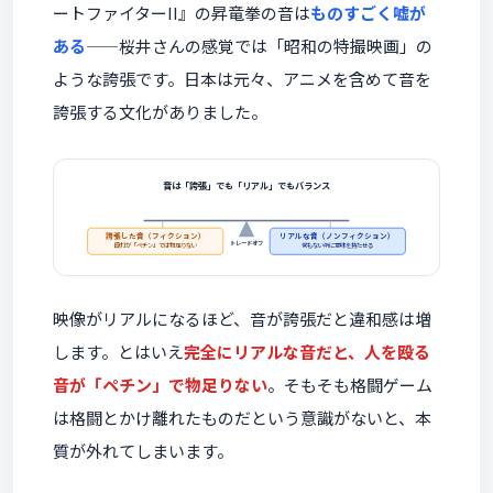
ートファイターII』の昇竜拳の音は
ものすごく嘘が
ある
——桜井さんの感覚では「昭和の特撮映画」の
ような誇張です。日本は元々、アニメを含めて音を
誇張する文化がありました。
音は「誇張」でも「リアル」でもバランス
誇張した音（フィクション）
リアルな音（ノンフィクション）
トレードオフ
殴打が「ペチン」では物足りない
何もない所に意味を持たせる
映像がリアルになるほど、音が誇張だと違和感は増
します。とはいえ
完全にリアルな音だと、人を殴る
音が「ペチン」で物足りない
。そもそも格闘ゲーム
は格闘とかけ離れたものだという意識がないと、本
質が外れてしまいます。