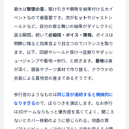
最大は
撃墜の音
。駆け引きや勝敗を結果付ける大イ
ベントなので最重要です。次が
ヒット
やジャストシ
ールドなど、自分の振る舞いの結果がダイレクトに
返る瞬間。続いて
必殺技・ボイス・爆発
。ボイスは
明瞭に喋ると効果音より目立つのでバランスを取り
ます。以下、回避やシールド受け→空振りやダッシ
ュ→ジャンプや着地→歩行、と続きます。
着地
は奥
が深く、服装やブーツ素材で作り替え、クラウドの
衣装による着地音の差まであるそうです。
歩行音のようなものは
同じ音が連続すると機械的に
なりすぎる
ので、ばらつきを演出します。なお歩行
は3Dゲームならもっと優先度を高くてよく、聞こえ
ないとホバー移動のように感じられる。地面の質
（アトリビュート／マテリアル）で音を変える必要