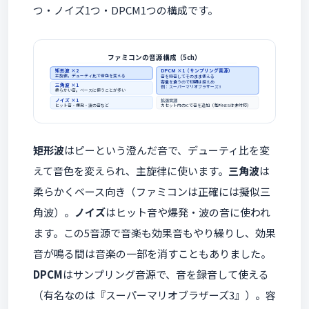
つ・ノイズ1つ・DPCM1つの構成です。
ファミコンの音源構成（5ch）
矩形波 ×2
DPCM ×1（サンプリング音源）
主旋律。デューティ比で音色を変える
音を録音してそのまま使える
容量を食うので初期は控えめ
三角波 ×1
例：スーパーマリオブラザーズ3
柔らかい音。ベースに使うことが多い
ノイズ ×1
拡張音源
ヒット音・爆発・波の音など
カセット内のICで音を追加（海外NESは非対応）
矩形波
はピーという澄んだ音で、デューティ比を変
えて音色を変えられ、主旋律に使います。
三角波
は
柔らかくベース向き（ファミコンは正確には擬似三
角波）。
ノイズ
はヒット音や爆発・波の音に使われ
ます。この5音源で音楽も効果音もやり繰りし、効果
音が鳴る間は音楽の一部を消すこともありました。
DPCM
はサンプリング音源で、音を録音して使える
（有名なのは『スーパーマリオブラザーズ3』）。容