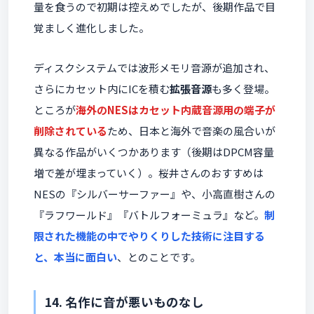
量を食うので初期は控えめでしたが、後期作品で目
覚ましく進化しました。
ディスクシステムでは波形メモリ音源が追加され、
さらにカセット内にICを積む
拡張音源
も多く登場。
ところが
海外のNESはカセット内蔵音源用の端子が
削除されている
ため、日本と海外で音楽の風合いが
異なる作品がいくつかあります（後期はDPCM容量
増で差が埋まっていく）。桜井さんのおすすめは
NESの『シルバーサーファー』や、小高直樹さんの
『ラフワールド』『バトルフォーミュラ』など。
制
限された機能の中でやりくりした技術に注目する
と、本当に面白い
、とのことです。
14. 名作に音が悪いものなし