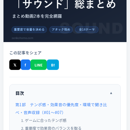
この記事をシェア
𝕏
f
LINE
B!
目次
▲
第1部 テンポ感・効果音の優先度・環境で聞き比
べ・音声収録（#01〜#07）
1. ゲームに合ったテンポ感
2. 重要度で効果音のバランスを取る