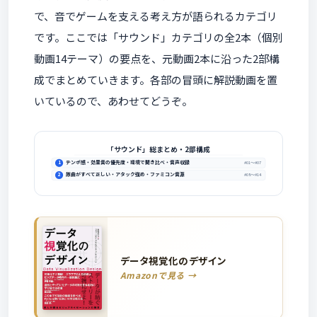
で、音でゲームを支える考え方が語られるカテゴリ
です。ここでは「サウンド」カテゴリの全2本（個別
動画14テーマ）の要点を、元動画2本に沿った2部構
成でまとめていきます。各部の冒頭に解説動画を置
いているので、あわせてどうぞ。
「サウンド」総まとめ・2部構成
テンポ感・効果音の優先度・環境で聞き比べ・音声収録
1
#01〜#07
原曲がすべて正しい・アタック強め・ファミコン音源
2
#08〜#14
データ視覚化のデザイン
Amazonで見る →