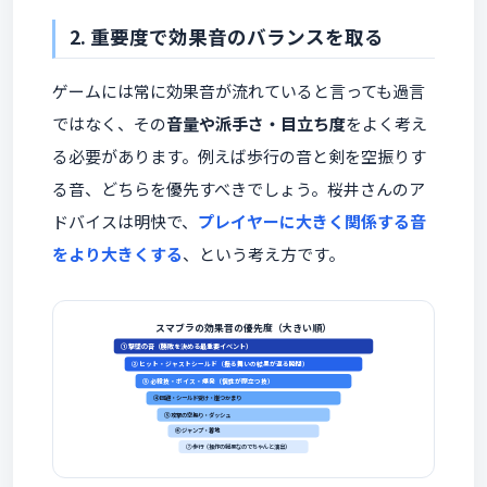
2. 重要度で効果音のバランスを取る
ゲームには常に効果音が流れていると言っても過言
ではなく、その
音量や派手さ・目立ち度
をよく考え
る必要があります。例えば歩行の音と剣を空振りす
る音、どちらを優先すべきでしょう。桜井さんのア
ドバイスは明快で、
プレイヤーに大きく関係する音
をより大きくする
、という考え方です。
スマブラの効果音の優先度（大きい順）
① 撃墜の音（勝敗を決める最重要イベント）
② ヒット・ジャストシールド（振る舞いの結果が返る瞬間）
③ 必殺技・ボイス・爆発（個性が際立つ技）
④ 回避・シールド受け・崖つかまり
⑤ 攻撃の空振り・ダッシュ
⑥ ジャンプ・着地
⑦ 歩行（操作の結果なのでちゃんと演出）