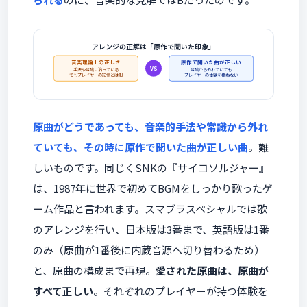
アレンジの正解は「原作で聞いた印象」
音楽理論上の正しさ
原作で聞いた曲が正しい
VS
手法や常識に沿っている
常識から外れていても
でもプレイヤーの記憶とは別
プレイヤーの体験を損ねない
原曲がどうであっても、音楽的手法や常識から外れ
ていても、その時に原作で聞いた曲が正しい曲
。難
しいものです。同じくSNKの『サイコソルジャー』
は、1987年に世界で初めてBGMをしっかり歌ったゲ
ーム作品と言われます。スマブラスペシャルでは歌
のアレンジを行い、日本版は3番まで、英語版は1番
のみ（原曲が1番後に内蔵音源へ切り替わるため）
と、原曲の構成まで再現。
愛された原曲は、原曲が
すべて正しい
。それぞれのプレイヤーが持つ体験を