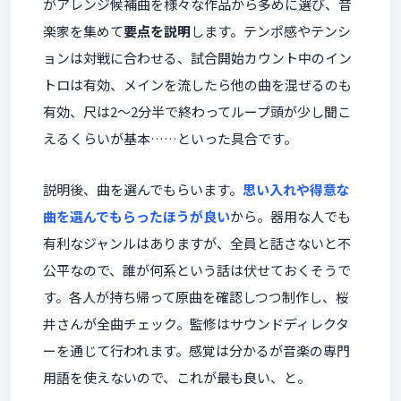
がアレンジ候補曲を様々な作品から多めに選び、音
楽家を集めて
要点を説明
します。テンポ感やテンシ
ョンは対戦に合わせる、試合開始カウント中のイン
トロは有効、メインを流したら他の曲を混ぜるのも
有効、尺は2〜2分半で終わってループ頭が少し聞こ
えるくらいが基本……といった具合です。
説明後、曲を選んでもらいます。
思い入れや得意な
曲を選んでもらったほうが良い
から。器用な人でも
有利なジャンルはありますが、全員と話さないと不
公平なので、誰が何系という話は伏せておくそうで
す。各人が持ち帰って原曲を確認しつつ制作し、桜
井さんが全曲チェック。監修はサウンドディレクタ
ーを通じて行われます。感覚は分かるが音楽の専門
用語を使えないので、これが最も良い、と。