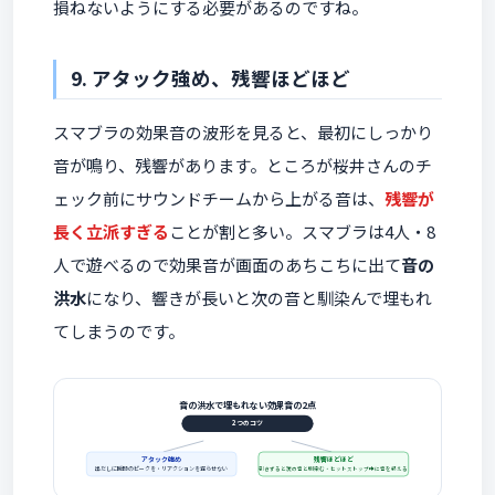
損ねないようにする必要があるのですね。
9. アタック強め、残響ほどほど
スマブラの効果音の波形を見ると、最初にしっかり
音が鳴り、残響があります。ところが桜井さんのチ
ェック前にサウンドチームから上がる音は、
残響が
長く立派すぎる
ことが割と多い。スマブラは4人・8
人で遊べるので効果音が画面のあちこちに出て
音の
洪水
になり、響きが長いと次の音と馴染んで埋もれ
てしまうのです。
音の洪水で埋もれない効果音の2点
2つのコツ
アタック強め
残響ほどほど
出だしに瞬時のピークを・リアクションを遅らせない
引きずると次の音と馴染む・ヒットストップ中に音を終える