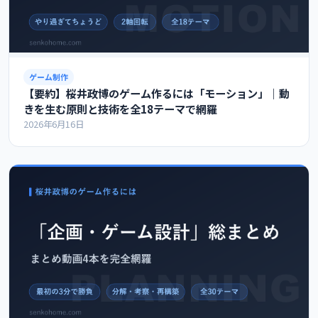
ゲーム制作
【要約】桜井政博のゲーム作るには「モーション」｜動
きを生む原則と技術を全18テーマで網羅
2026年6月16日