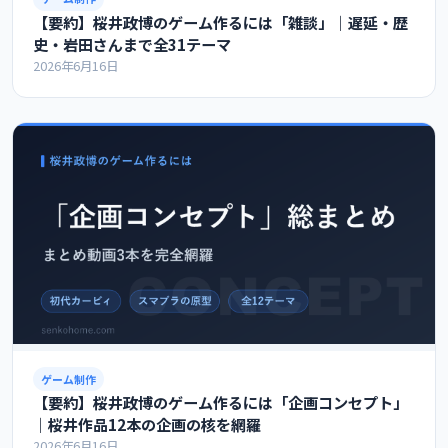
【要約】桜井政博のゲーム作るには「雑談」｜遅延・歴
史・岩田さんまで全31テーマ
2026年6月16日
ゲーム制作
【要約】桜井政博のゲーム作るには「企画コンセプト」
｜桜井作品12本の企画の核を網羅
2026年6月16日