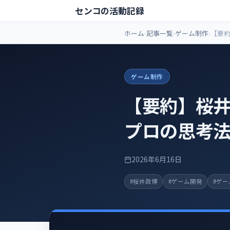
センコの活動記録
ホーム
記事一覧
ゲーム制作
【要
は「仕
全23
ゲーム制作
【要約】桜
プロの思考法
2026年6月16日
#桜井政博
#ゲーム開発
#ゲ