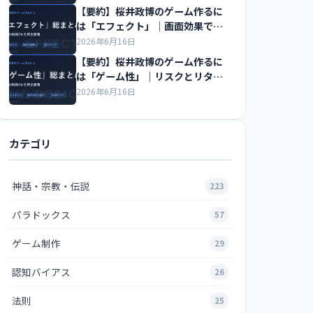
【要約】桜井政博のゲーム作るに
は「エフェクト」｜画面効果で手
応えを生む全11テーマ
2026年6月16日
【要約】桜井政博のゲーム作るに
は「ゲーム性」｜リスクとリター
ンで読み解くゲーム設計の全29テ
2026年6月16日
ーマ
カテゴリ
神話・宗教・伝説
223
パラドックス
57
ゲーム制作
29
認知バイアス
26
法則
25