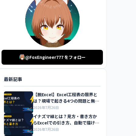
@FoxEngineer777 をフォロー
最新記事
【脱Excel】Excel工程表の限界と
は？現場で起きる4つの問題と無料
の乗り換え先を解説
2026年7月26日
イナズマ線とは？見方・書き方か
らExcelでの引き方、自動で描ける
無料ツールまで解説
2026年7月26日