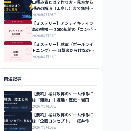
山積み表とは？作り方・見方から
超過の解消（山崩し）まで無料ツ
ールつきで解説
2026年7月26日
【ミステリー】アンティキティラ
島の機械 ─ 2000年前の「コンピュ
ータ」
2026年7月23日
【ミステリー】球電（ボールライ
トニング）─ 目撃者だらけなのに
再現できない光
2026年7月23日
関連記事
【要約】桜井政博のゲーム作るに
は「雑談」｜遅延・歴史・岩田さ
んまで全31テーマ
2026年6月16日
【要約】桜井政博のゲーム作るに
は「企画コンセプト」｜桜井作品
12本の企画の核を網羅
2026年6月16日