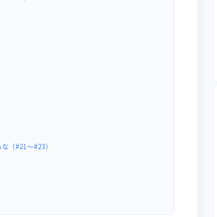
（#21〜#23）