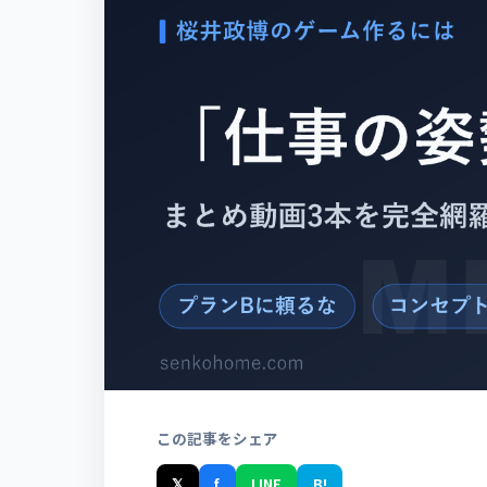
この記事をシェア
𝕏
f
LINE
B!