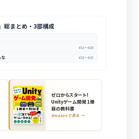
」総まとめ・3部構成
#11〜#20
るな
#21〜#23
ゼロからスタート!
レ
Unityゲーム開発 1冊
目の教科書
Amazonで見る →