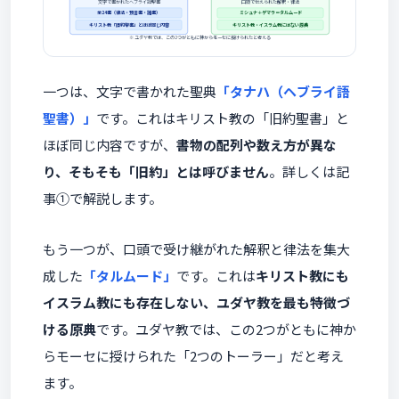
文字で書かれたヘブライ語聖書
口頭で伝えられた解釈・律法
全24書（律法・預言書・諸書）
ミシュナ＋ゲマラ＝タルムード
キリスト教「旧約聖書」とほぼ同じ内容
キリスト教・イスラム教にはない原典
※ ユダヤ教では、この2つがともに神からモーセに授けられたと考える
一つは、文字で書かれた聖典
「タナハ（ヘブライ語
聖書）」
です。これはキリスト教の「旧約聖書」と
ほぼ同じ内容ですが、
書物の配列や数え方が異な
り、そもそも「旧約」とは呼びません
。詳しくは記
事①で解説します。
もう一つが、口頭で受け継がれた解釈と律法を集大
成した
「タルムード」
です。これは
キリスト教にも
イスラム教にも存在しない、ユダヤ教を最も特徴づ
ける原典
です。ユダヤ教では、この2つがともに神か
らモーセに授けられた「2つのトーラー」だと考え
ます。