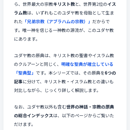
ら、世界最大の宗教
キリスト教
と、世界第2位の
イス
ラム教
は、いずれもこのユダヤ教を母胎として生ま
れた
「兄弟宗教（アブラハムの宗教）」
だからで
す。唯一神を信じる一神教の源流が、このユダヤ教
にあります。
ユダヤ教の原典は、キリスト教の聖書やイスラム教
のクルアーンと同じく、
明確な聖典が確立している
「聖典型」
です。本シリーズでは、その原典を
6つの
記事
に分けて、キリスト教・イスラム教との違いも
対比しながら、じっくり詳しく解説します。
なお、ユダヤ教以外も含む
世界の神話・宗教の原典
の総合インデックス
は、以下のページからご覧いた
だけます。