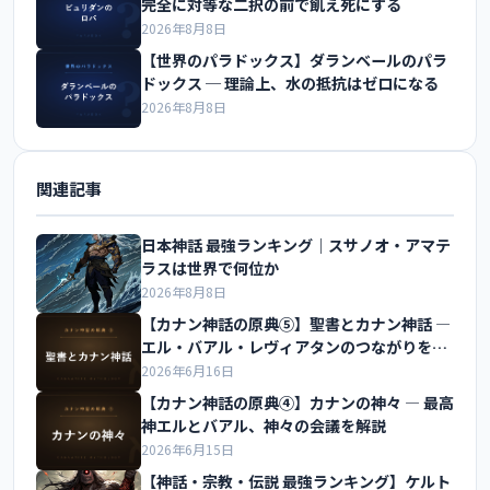
完全に対等な二択の前で飢え死にする
2026年8月8日
【世界のパラドックス】ダランベールのパラ
ドックス ─ 理論上、水の抵抗はゼロになる
2026年8月8日
関連記事
日本神話 最強ランキング｜スサノオ・アマテ
ラスは世界で何位か
2026年8月8日
【カナン神話の原典⑤】聖書とカナン神話 ―
エル・バアル・レヴィアタンのつながりを解
説
2026年6月16日
【カナン神話の原典④】カナンの神々 ― 最高
神エルとバアル、神々の会議を解説
2026年6月15日
【神話・宗教・伝説 最強ランキング】ケルト