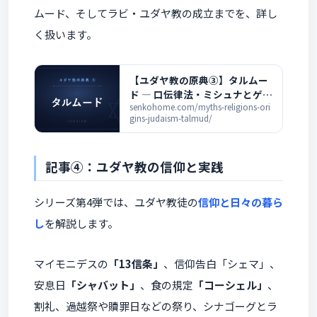
ムード、そしてラビ・ユダヤ教の成立までを、詳し
く扱います。
【ユダヤ教の原典③】タルムー
ド ― 口伝律法・ミシュナとゲマ
ラを詳しく解説
senkohome.com/myths-religions-ori
gins-judaism-talmud/
記事④：ユダヤ教の信仰と実践
シリーズ第4弾では、ユダヤ教徒の
信仰と日々の暮ら
し
を解説します。
マイモニデスの
「13信条」
、信仰告白「シェマ」、
安息日
「シャバット」
、食の規定
「コーシェル」
、
割礼、過越祭や贖罪日などの祭り、シナゴーグとラ