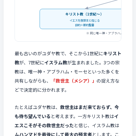
キリスト教（1世紀〜）
イエスを救世主と信じる
旧約＋新約聖書
※ 同じ唯一神・アブラハム・モー
最も古いのがユダヤ教で、そこから1世紀に
キリスト
教
が、7世紀に
イスラム教
が生まれました。3つの宗
教は、唯一神・アブラハム・モーセといった多くを
共有しながらも、
「救世主（メシア）」
の捉え方な
どで決定的に分かれます。
たとえばユダヤ教は、
救世主はまだ来ておらず、今
も待ち望んでいる
と考えます。一方キリスト教は
イ
エスこそがその救世主だった
と信じ、イスラム教は
ムハンマドを最後にして最大の預言者
とします。こ