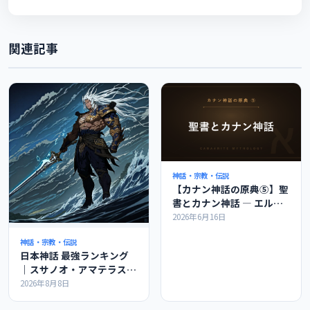
関連記事
神話・宗教・伝説
【カナン神話の原典⑤】聖
書とカナン神話 ― エル・
バアル・レヴィアタンのつ
2026年6月16日
ながりを解説
神話・宗教・伝説
日本神話 最強ランキング
｜スサノオ・アマテラスは
世界で何位か
2026年8月8日