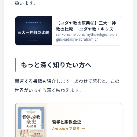
扱います。
【ユダヤ教の原典⑤】三大一神
教の比較 ― ユダヤ教・キリスト
教・イスラム教の違いと分派
senkohome.com/myths-religions-ori
gins-judaism-abrahamic/
もっと深く知りたい方へ
関連する書籍も紹介します。あわせて読むと、この
世界がいっそう深く味わえます。
哲学と宗教全史
Amazonで見る →