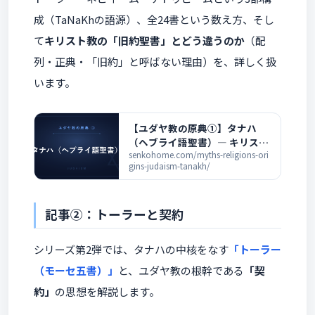
成（TaNaKhの語源）、全24書という数え方、そし
て
キリスト教の「旧約聖書」とどう違うのか
（配
列・正典・「旧約」と呼ばない理由）を、詳しく扱
います。
【ユダヤ教の原典①】タナハ
（ヘブライ語聖書）― キリスト
教「旧約聖書」との違いを解説
senkohome.com/myths-religions-ori
gins-judaism-tanakh/
記事②：トーラーと契約
シリーズ第2弾では、タナハの中核をなす
「トーラー
（モーセ五書）」
と、ユダヤ教の根幹である
「契
約」
の思想を解説します。