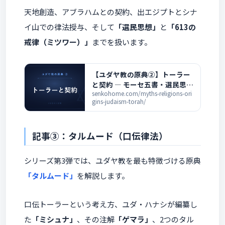
天地創造、アブラハムとの契約、出エジプトとシナ
イ山での律法授与、そして
「選民思想」
と
「613の
戒律（ミツワー）」
までを扱います。
【ユダヤ教の原典②】トーラー
と契約 ― モーセ五書・選民思
想・613の戒律を解説
senkohome.com/myths-religions-ori
gins-judaism-torah/
記事③：タルムード（口伝律法）
シリーズ第3弾では、ユダヤ教を最も特徴づける原典
「タルムード」
を解説します。
口伝トーラーという考え方、ユダ・ハナシが編纂し
た
「ミシュナ」
、その注解
「ゲマラ」
、2つのタル