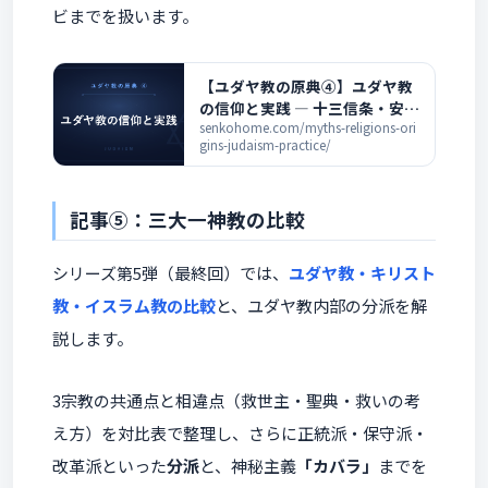
ビまでを扱います。
【ユダヤ教の原典④】ユダヤ教
の信仰と実践 ― 十三信条・安息
日・コーシェルを解説
senkohome.com/myths-religions-ori
gins-judaism-practice/
記事⑤：三大一神教の比較
シリーズ第5弾（最終回）では、
ユダヤ教・キリスト
教・イスラム教の比較
と、ユダヤ教内部の分派を解
説します。
3宗教の共通点と相違点（救世主・聖典・救いの考
え方）を対比表で整理し、さらに正統派・保守派・
改革派といった
分派
と、神秘主義
「カバラ」
までを