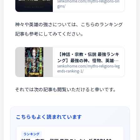
神話の解説一覧
senkohome.com/myths-religions-ori
gins/
神々や英雄の強さについては、こちらのランキング
記事も参考にしてみてください。
【神話・宗教・伝説 最強ランキ
ング】最強の神、怪物、英雄が
この一冊を読めば全部分かる！
senkohome.com/myths-religions-leg
ends-ranking-1/
それでは次の記事も閲覧いただけると幸いです。
こちらもよく読まれています
ランキング