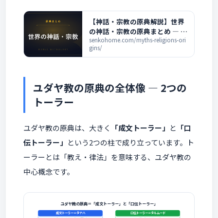
【神話・宗教の原典解説】世界
の神話・宗教の原典まとめ ― 各
神話の解説一覧
senkohome.com/myths-religions-ori
gins/
ユダヤ教の原典の全体像 ― 2つの
トーラー
ユダヤ教の原典は、大きく
「成文トーラー」
と
「口
伝トーラー」
という2つの柱で成り立っています。ト
ーラーとは「教え・律法」を意味する、ユダヤ教の
中心概念です。
ユダヤ教の原典＝「成文トーラー」と「口伝トーラー」
成文トーラー＝タナハ
口伝トーラー＝タルムード