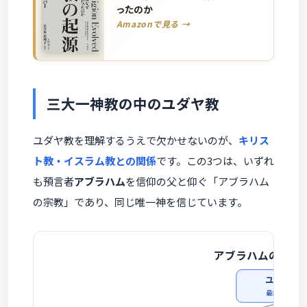
ったのか
Amazonで見る →
三大一神教の中のユダヤ教
ユダヤ教を理解するうえで欠かせないのが、
キリス
ト教・イスラム教との関係
です。この3つは、いずれ
も預言者
アブラハム
を信仰の父と仰ぐ「アブラハム
の宗教」であり、同じ唯一神を信じています。
アブラハムの三大一
ユダヤ教（
最古の一神教