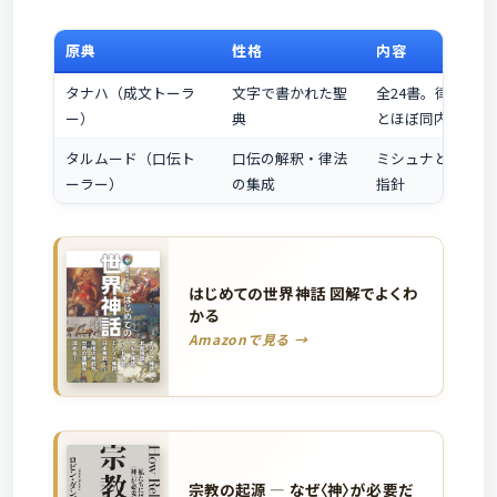
原典
性格
内容
タナハ（成文トーラ
文字で書かれた聖
全24書。律法・
ー）
典
とほぼ同内容
タルムード（口伝ト
口伝の解釈・律法
ミシュナとゲマラ
ーラー）
の集成
指針
はじめての世界神話 図解でよくわ
かる
Amazonで見る →
宗教の起源 ― なぜ〈神〉が必要だ