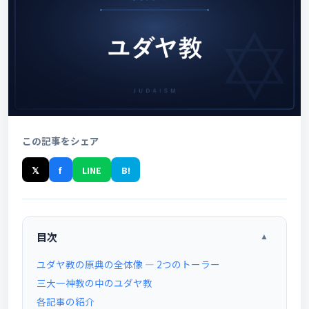
この記事をシェア
𝕏
f
LINE
B!
目次
▲
ユダヤ教の原典の全体像 ― 2つのトーラー
三大一神教の中のユダヤ教
各記事の紹介